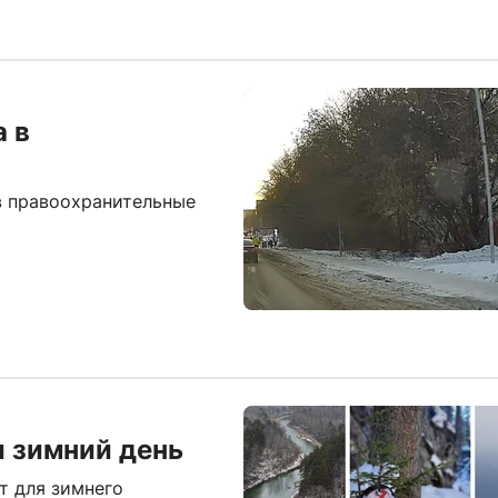
а в
в правоохранительные
и зимний день
т для зимнего