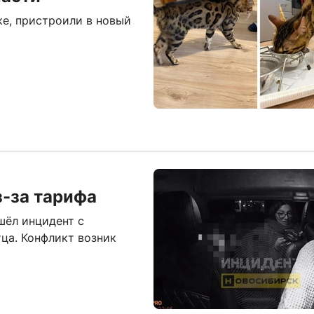
ке, пристроили в новый
з-за тарифа
шёл инцидент с
тца. Конфликт возник