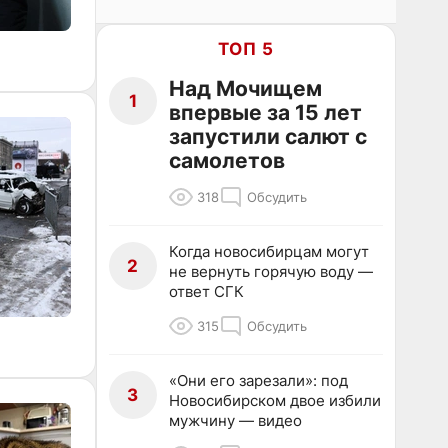
ТОП 5
Над Мочищем
1
впервые за 15 лет
запустили салют с
самолетов
318
Обсудить
Когда новосибирцам могут
2
не вернуть горячую воду —
ответ СГК
315
Обсудить
«Они его зарезали»: под
3
Новосибирском двое избили
мужчину — видео