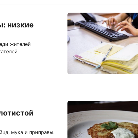
: низкие
реди жителей
ателей.
олотистой
йца, мука и приправы.