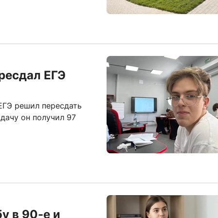
ресдал ЕГЭ
ЕГЭ решил пересдать
сдачу он получил 97
у в 90-е и