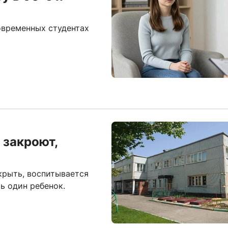
овременных студентах
 закроют,
крыть, воспитывается
шь один ребенок.