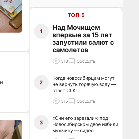
ТОП 5
Над Мочищем
1
впервые за 15 лет
запустили салют с
самолетов
318
Обсудить
Когда новосибирцам могут
 и
2
не вернуть горячую воду —
ответ СГК
315
Обсудить
«Они его зарезали»: под
3
Новосибирском двое избили
мужчину — видео