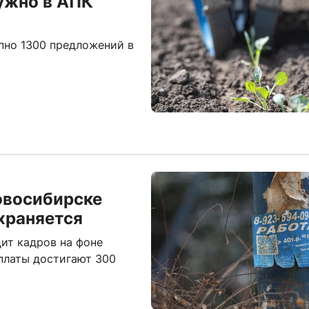
ужно в АПК
упно 1300 предложений в
овосибирске
охраняется
ит кадров на фоне
платы достигают 300