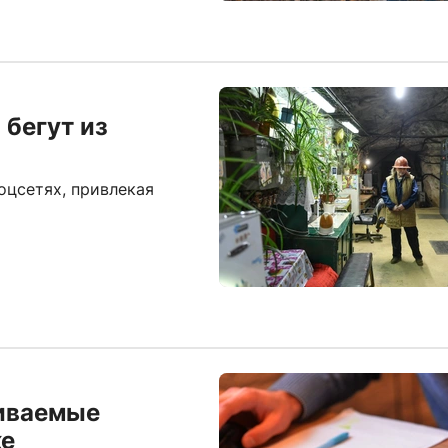
 бегут из
оцсетях, привлекая
иваемые
ке