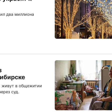
ил два миллиона
з
сибирске
т живут в общежитии
ерез суд.