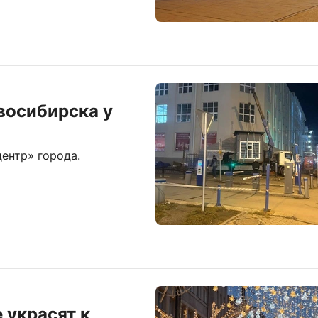
восибирска у
центр» города.
 украсят к