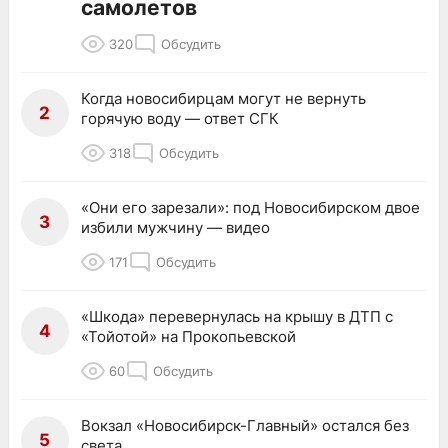
самолетов
320
Обсудить
Когда новосибирцам могут не вернуть
2
горячую воду — ответ СГК
318
Обсудить
«Они его зарезали»: под Новосибирском двое
3
избили мужчину — видео
171
Обсудить
«Шкода» перевернулась на крышу в ДТП с
4
«Тойотой» на Прокопьевской
60
Обсудить
Вокзал «Новосибирск-Главный» остался без
5
света