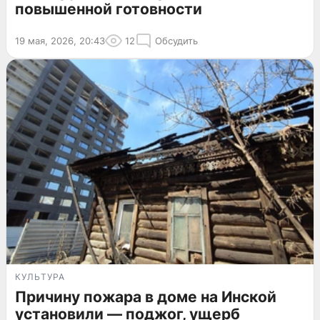
повышенной готовности
19 мая, 2026, 20:43
12
Обсудить
КУЛЬТУРА
Причину пожара в доме на Инской
установили — поджог, ущерб