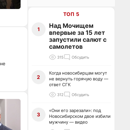
ТОП 5
Над Мочищем
1
впервые за 15 лет
запустили салют с
самолетов
315
Обсудить
 не
Когда новосибирцам могут
2
не вернуть горячую воду —
ответ СГК
312
Обсудить
«Они его зарезали»: под
3
Новосибирском двое избили
мужчину — видео