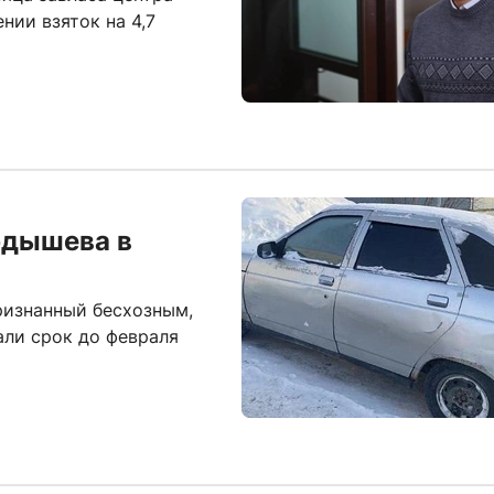
нии взяток на 4,7
рдышева в
ризнанный бесхозным,
али срок до февраля