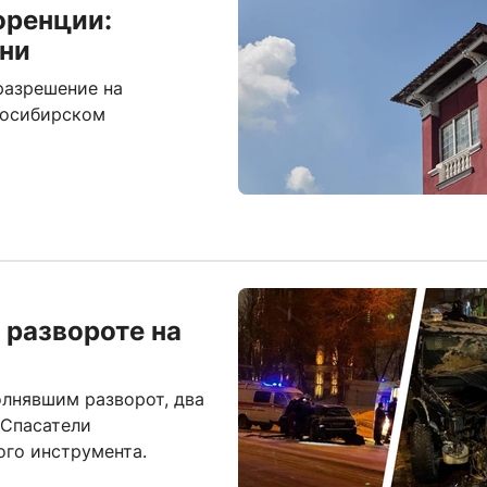
оренции:
ни
разрешение на
восибирском
 развороте на
олнявшим разворот, два
 Спасатели
ого инструмента.