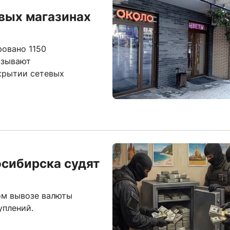
вых магазинах
овано 1150
азывают
крытии сетевых
осибирска судят
ом вывозе валюты
уплений.