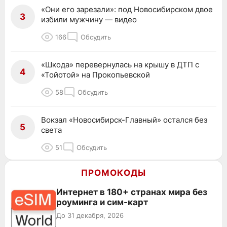
«Они его зарезали»: под Новосибирском двое
3
избили мужчину — видео
166
Обсудить
«Шкода» перевернулась на крышу в ДТП с
4
«Тойотой» на Прокопьевской
58
Обсудить
Вокзал «Новосибирск-Главный» остался без
5
света
51
Обсудить
ПРОМОКОДЫ
Интернет в 180+ странах мира без
роуминга и сим-карт
До 31 декабря, 2026