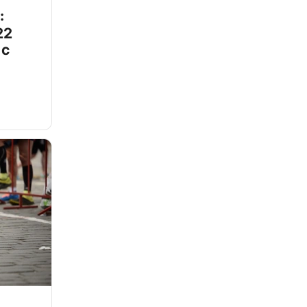
:
22
 с