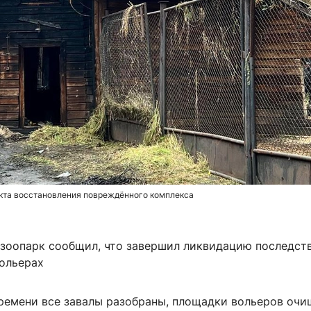
екта восстановления повреждённого комплекса
зоопарк сообщил, что завершил ликвидацию последст
вольерах
ремени все завалы разобраны, площадки вольеров очи