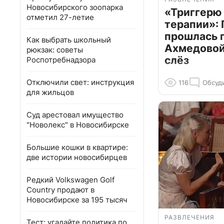
Новосибирского зоопарка
«Триггерю 
отметил 27-летие
терапии»: 
прошлась 
Как выбрать школьный
Ахмедовой 
рюкзак: советы
слёз
Роспотребнадзора
Отключили свет: инструкция
116
Обсуд
для жильцов
Суд арестовал имущество
"Новолекс" в Новосибирске
Большие кошки в квартире:
две истории новосибирцев
Редкий Volkswagen Golf
Country продают в
Новосибирске за 195 тысяч
РАЗВЛЕЧЕНИЯ
Тест: угадайте политика по