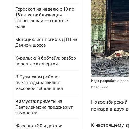
Гороскоп на неделю с 10 по
16 августа: близнецам —
ссоры, девам — головная
боль
Мотоциклист погиб в ДТП на
Дачном шоссе
Курильский бобтейл: разбор
породы с экспертом
В Сузунском районе
Идёт разработка про
пчеловоды заявили о
Источник: 
массовой гибели пчел
9 августа: приметы на
Новосибирский 
Пантелеймона предскажут
пожара в двух 
заморозки
К настоящему в
Жара до +30 и дожди: