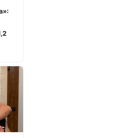
а»:
,2