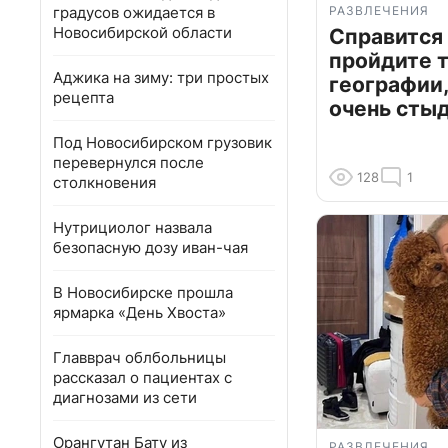
градусов ожидается в
РАЗВЛЕЧЕНИЯ
Новосибирской области
Справится
пройдите т
Аджика на зиму: три простых
географии,
рецепта
очень сты
Под Новосибирском грузовик
перевернулся после
128
1
столкновения
Нутрициолог назвала
безопасную дозу иван-чая
В Новосибирске прошла
ярмарка «День Хвоста»
Главврач облбольницы
рассказал о пациентах с
диагнозами из сети
Орангутан Бату из
РАЗВЛЕЧЕНИЯ