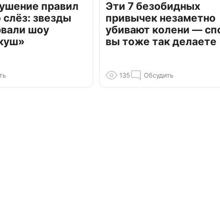
рушение правил
Эти 7 безобидных
о слёз: звезды
привычек незаметно
рвали шоу
убивают колени — сп
куш»
вы тоже так делаете
ть
135
Обсудить