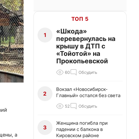
ТОП 5
«Шкода»
1
перевернулась на
крышу в ДТП с
«Тойотой» на
Прокопьевской
60
Обсудить
Вокзал «Новосибирск-
2
Главный» остался без света
52
Обсудить
вий
Женщина погибла при
3
падении с балкона в
щены, а
Кировском районе