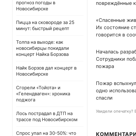
прогноз погоды в
повреждённые к
Новосибирске
«Спасенные жив
Пицца на сковороде за 25
Их состояние с
минут: быстрый рецепт
говорится в со
Толпа на выходе: как
новосибирцы покидали
Началась разра
концерт Найка Борзова
Сотрудники поб
пожара
Найк Борзов дал концерт в
Новосибирске
Пожар вспыхнул
Сгорели «Тойота» и
одно использова
«Гелендваген»: хроника
спасли
поджога
Увидели опечатку? 
Лось пострадал в ДТП на
трассе под Новосибирском
Спрос упал на 30-50%: что
КОММЕНТАР