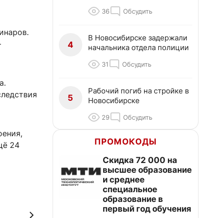
36
Обсудить
инаров.
В Новосибирске задержали
—
4
начальника отдела полиции
31
Обсудить
а.
Рабочий погиб на стройке в
следствия
5
Новосибирске
29
Обсудить
оения,
ПРОМОКОДЫ
щё 24
Скидка 72 000 на
высшее образование
и среднее
специальное
образование в
первый год обучения