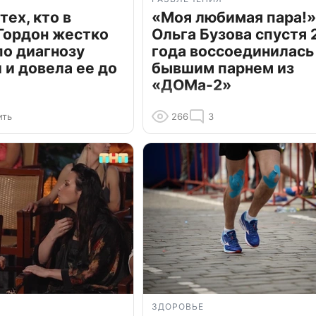
тех, кто в
«Моя любимая пара!»
Гордон жестко
Ольга Бузова спустя 
по диагнозу
года воссоединилась
и довела ее до
бывшим парнем из
«ДОМа-2»
ить
266
3
ЗДОРОВЬЕ