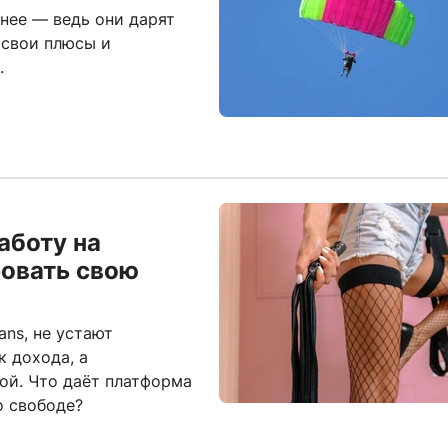
нее — ведь они дарят
 свои плюсы и
.
аботу на
ровать свою
ns, не устают
к дохода, а
ой. Что даёт платформа
о свободе?