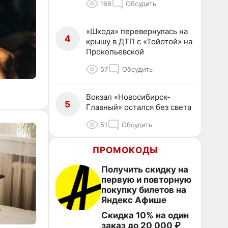
166
Обсудить
«Шкода» перевернулась на
4
крышу в ДТП с «Тойотой» на
Прокопьевской
57
Обсудить
Вокзал «Новосибирск-
5
Главный» остался без света
51
Обсудить
ПРОМОКОДЫ
Получить скидку на
первую и повторную
покупку билетов на
Яндекс Афише
Скидка 10% на один
заказ до 20 000 ₽