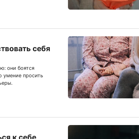
ствовать себя
ю: они боятся
о умение просить
ьеры.
ься к себе