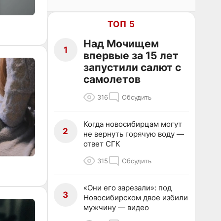
ТОП 5
Над Мочищем
1
впервые за 15 лет
запустили салют с
самолетов
316
Обсудить
Когда новосибирцам могут
2
не вернуть горячую воду —
ответ СГК
315
Обсудить
«Они его зарезали»: под
3
Новосибирском двое избили
мужчину — видео