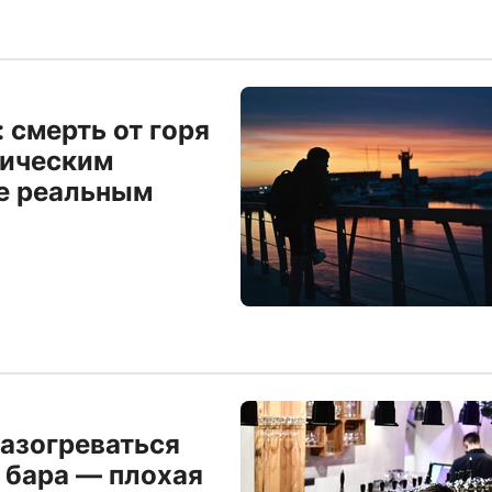
 смерть от горя
тическим
не реальным
разогреваться
 бара — плохая