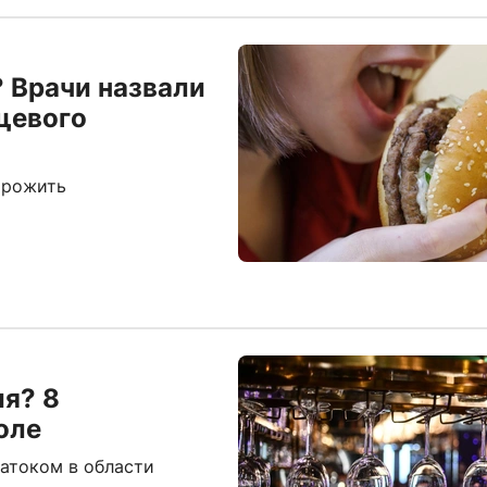
 Врачи назвали
щевого
орожить
ия? 8
оле
натоком в области