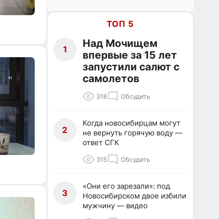
ТОП 5
Над Мочищем
1
впервые за 15 лет
запустили салют с
самолетов
318
Обсудить
Когда новосибирцам могут
2
не вернуть горячую воду —
ответ СГК
315
Обсудить
«Они его зарезали»: под
3
Новосибирском двое избили
мужчину — видео