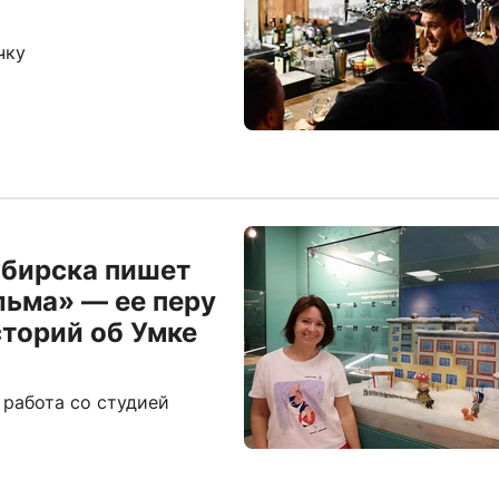
чку
ибирска пишет
ьма» — ее перу
торий об Умке
 работа со студией