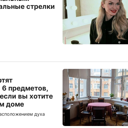
альные стрелки
ртят
 6 предметов,
 если вы хотите
ом доме
асположением духа