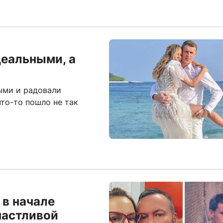
деальными, а
ыми и радовали
то-то пошло не так
 в начале
частливой