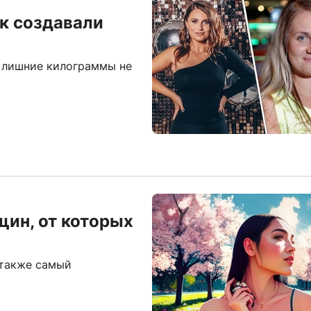
ак создавали
о лишние килограммы не
щин, от которых
 также самый