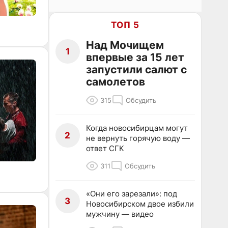
ТОП 5
Над Мочищем
1
впервые за 15 лет
запустили салют с
самолетов
315
Обсудить
Когда новосибирцам могут
2
не вернуть горячую воду —
ответ СГК
311
Обсудить
«Они его зарезали»: под
3
Новосибирском двое избили
мужчину — видео