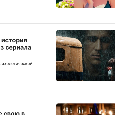
: история
з сериала
психологической
е свою в