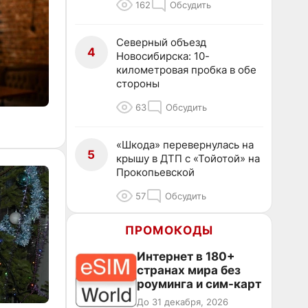
162
Обсудить
Северный объезд
4
Новосибирска: 10-
километровая пробка в обе
стороны
63
Обсудить
«Шкода» перевернулась на
5
крышу в ДТП с «Тойотой» на
Прокопьевской
57
Обсудить
ПРОМОКОДЫ
Интернет в 180+
странах мира без
роуминга и сим-карт
До 31 декабря, 2026