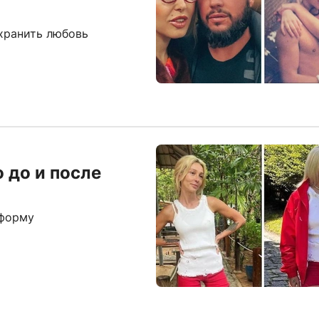
охранить любовь
 до и после
 форму