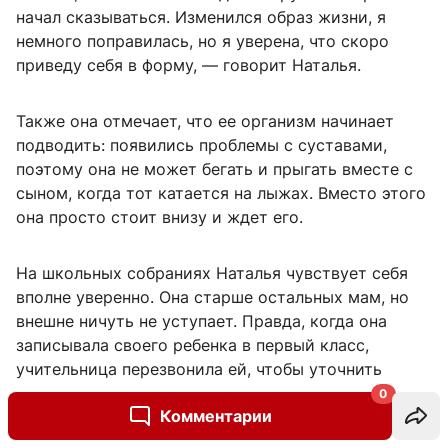
начал сказываться. Изменился образ жизни, я
немного поправилась, но я уверена, что скоро
приведу себя в форму, — говорит Наталья.
Также она отмечает, что ее организм начинает
подводить: появились проблемы с суставами,
поэтому она не может бегать и прыгать вместе с
сыном, когда тот катается на лыжах. Вместо этого
она просто стоит внизу и ждет его.
На школьных собраниях Наталья чувствует себя
вполне уверенно. Она старше остальных мам, но
внешне ничуть не уступает. Правда, когда она
записывала своего ребенка в первый класс,
учительница перезвонила ей, чтобы уточнить
возраст. Она подумала, что это ошибка, ведь
0
Комментарии
Наталье 52 года. Наталья шутит, что у нее есть
преимущество — она председатель родительского