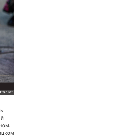
ть
ой
ном.
ацком