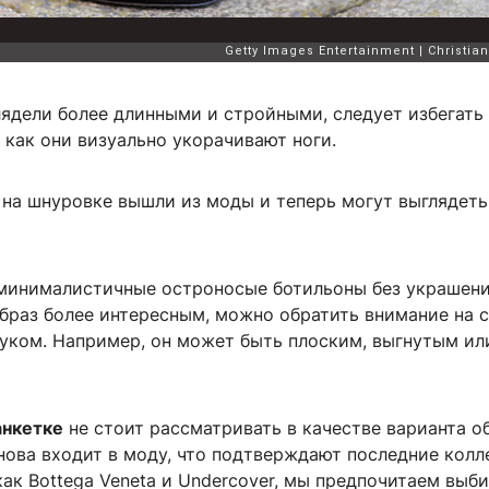
лядели более длинными и стройными, следует избегать
к как они визуально укорачивают ноги.
 на шнуровке вышли из моды и теперь могут выглядеть
минималистичные остроносые ботильоны без украшени
браз более интересным, можно обратить внимание на с
уком. Например, он может быть плоским, выгнутым ил
анкетке
не стоит рассматривать в качестве варианта о
нова входит в моду, что подтверждают последние кол
как Bottega Veneta и Undercover, мы предпочитаем выб