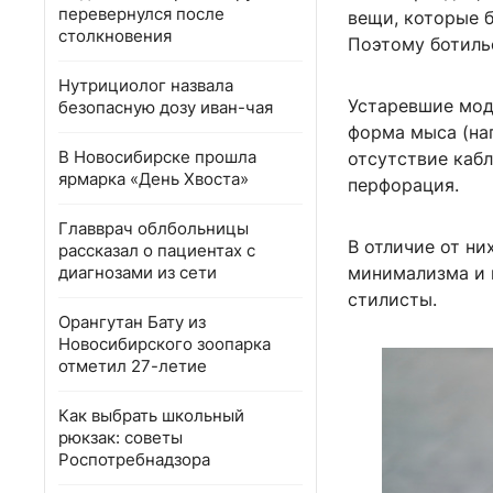
перевернулся после
вещи, которые 
столкновения
Поэтому ботиль
Нутрициолог назвала
Устаревшие мод
безопасную дозу иван-чая
форма мыса (нап
В Новосибирске прошла
отсутствие каб
ярмарка «День Хвоста»
перфорация.
Главврач облбольницы
В отличие от н
рассказал о пациентах с
диагнозами из сети
минимализма и 
стилисты.
Орангутан Бату из
Новосибирского зоопарка
отметил 27-летие
Как выбрать школьный
рюкзак: советы
Роспотребнадзора