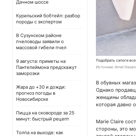
Дачном шоссе
Курильский бобтейл: разбор
породы с экспертом
В Сузунском районе
пчеловоды заявили о
массовой гибели пчел
Подобрать сапоги все
9 августа: приметы на
Пантелеймона предскажут
Источник: 
Arnel Hasan
заморозки
В обувных мага
Жара до +30 и дожди:
Однако продавцы
прогноз погоды в
женщины облада
Новосибирске
которая давно о
Пицца на сковороде за 25
минут: быстрый рецепт
Marie Claire со
стороны, это м
Толпа на выходе: как