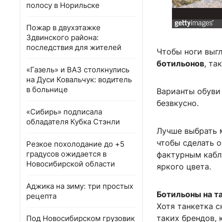
полосу в Норильске
Пожар в двухэтажке
Здвинского района:
последствия для жителей
Чтобы ноги выг
ботильонов
, та
«Газель» и ВАЗ столкнулись
на Дуси Ковальчук: водитель
в больнице
Варианты обуви
безвкусно.
«Сибирь» подписала
обладателя Кубка Стэнли
Лучше выбрать 
чтобы сделать о
Резкое похолодание до +5
градусов ожидается в
фактурным кабл
Новосибирской области
яркого цвета.
Аджика на зиму: три простых
Ботильоны на т
рецепта
Хотя танкетка с
таких брендов, 
Под Новосибирском грузовик