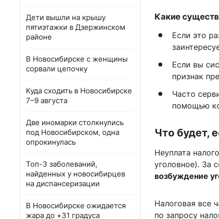
Какие существ
Дети вышли на крышу
пятиэтажки в Дзержинском
Если это ра
районе
заинтересуе
В Новосибирске с женщины
Если вы си
сорвали цепочку
признак пр
Куда сходить в Новосибирске
Часто серв
7–9 августа
помощью ко
Две иномарки столкнулись
Что будет, 
под Новосибирском, одна
опрокинулась
Неуплата налог
Топ-3 заболеваний,
уголовное). За
найденных у новосибирцев
возбуждение уг
на диспансеризации
Налоговая все 
В Новосибирске ожидается
по запросу нал
жара до +31 градуса