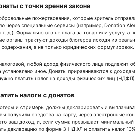
онаты с точки зрения закона
обровольные пожертвования, которые зритель отправл
ю через специальные сервисы (например, Donation Aler
и т. д.). Формально это не плата за товар или услугу, а 
ые органы трактуют доходы блогеров исходя из реаль
 содержания, а не только юридических формулировок.
 налоговой, любой доход физического лица подлежит 
е установлено иное. Донаты приравниваются к доходам
нужно платить налог на доходы физических лиц (НДФЛ)
атить налоги с донатов
блогеры и стримеры должны декларировать и выплачива
 вы получили средства на карту, через электронные ко
это ваш доход, и, если сумма превышает минимальный 
ать декларацию по форме 3-НДФЛ и оплатить налог 13%