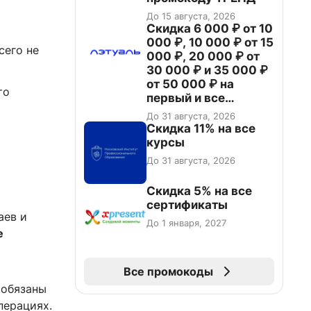
До 15 августа, 2026
Скидка 6 000 ₽ от 10
000 ₽, 10 000 ₽ от 15
сего не
000 ₽, 20 000 ₽ от
30 000 ₽ и 35 000 ₽
от 50 000 ₽ на
то
первый и все
повторные заказы по
До 31 августа, 2026
промокоду НАБЕРИ
Скидка 11% на все
курсы
До 31 августа, 2026
Скидка 5% на все
сертификаты
аев и
До 1 января, 2027
е
Все промокоды
 обязаны
перациях.