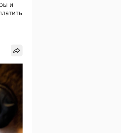
ры и
платить