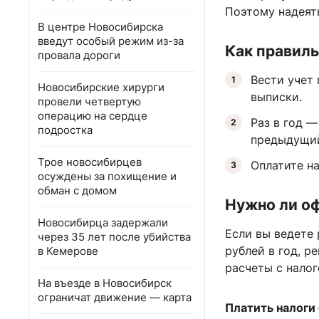
Поэтому надеять
В центре Новосибирска
введут особый режим из-за
Как правиль
провала дороги
Вести учет
Новосибирские хирурги
выписки.
провели четвертую
операцию на сердце
Раз в год 
подростка
предыдущий
Трое новосибирцев
Оплатите на
осуждены за похищение и
обман с домом
Нужно ли о
Новосибирца задержали
Если вы ведете
через 35 лет после убийства
рублей в год, р
в Кемерове
расчеты с налог
На въезде в Новосибирск
ограничат движение — карта
Платить налоги 