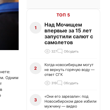
ТОП 5
Над Мочищем
1
впервые за 15 лет
запустили салют с
самолетов
327
Обсудить
Когда новосибирцам могут
2
не вернуть горячую воду —
нете:
ответ СГК
ом. Одним
319
Обсудить
т
ов
е
«Они его зарезали»: под
3
Новосибирском двое избили
мужчину — видео