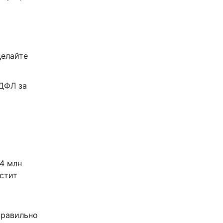
делайте
НДФЛ за
4 млн
стит
правильно