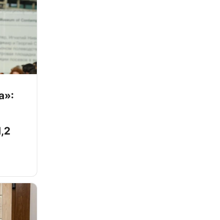
а»:
,2