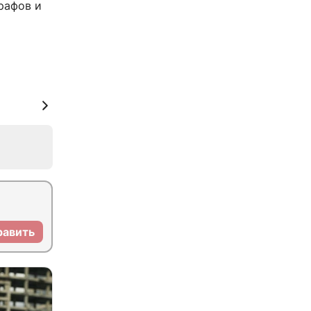
рафов и
равить