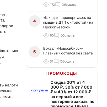
172
Обсудить
яет
«Шкода» перевернулась на
ts,
4
крышу в ДТП с «Тойотой» на
подарок.
Прокопьевской
ного
60
Обсудить
Вокзал «Новосибирск-
обложению
5
Главный» остался без света
, а
51
Обсудить
.
ПРОМОКОДЫ
Скидка 20% от 4
ть налоги
000 ₽, 30% от 7 000
шельки
₽ и 40% от 12 000 ₽
лимит,
на первый и все
повторные заказы по
.
промокоду ТРЕНД