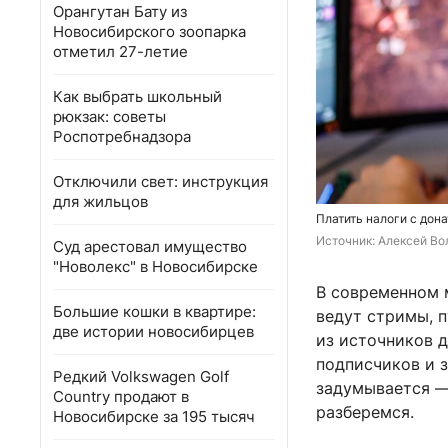
Орангутан Бату из
Новосибирского зоопарка
отметил 27-летие
Как выбрать школьный
рюкзак: советы
Роспотребнадзора
Отключили свет: инструкция
для жильцов
Платить налоги с дон
Источник: 
Алексей Вол
Суд арестовал имущество
"Новолекс" в Новосибирске
В современном 
Большие кошки в квартире:
ведут стримы, 
две истории новосибирцев
из источников 
подписчиков и з
Редкий Volkswagen Golf
задумывается — 
Country продают в
разберемся.
Новосибирске за 195 тысяч