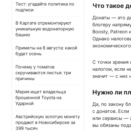
Тест: угадайте политика по
Что такое д
подписи
Донаты — это д
В Каргате отремонтируют
блогеру напряму
уникальную водонапорную
Boosty, Patreon 
башню
Однако налогов
экономического
Приметы на 8 августа: какой
будет осень
С точки зрения
Почему у томатов
налогом, если н
скручиваются листья: три
значит — с них 
причины
Нужно ли пл
Мэрия ищет владельца
брошенной Toyota на
Ударной
Да, по закону 
с донатов. Если
Австрийскую золотую монету
или сервисы — 
продают в Новосибирске за
вы обязаны под
399 тысяч