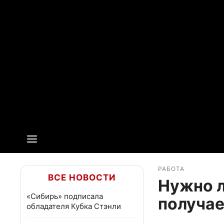
РАБОТА
ВСЕ НОВОСТИ
Нужно л
«Сибирь» подписала
получа
обладателя Кубка Стэнли