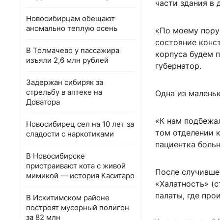
части здания в 
Новосибирцам обещают
аномально теплую осень
«По моему пору
состояние конс
В Толмачево у пассажира
корпуса будем 
изъяли 2,6 млн рублей
губернатор.
Задержан сибиряк за
стрельбу в аптеке на
Одна из малень
Доватора
«К нам подбежал
Новосибирец сел на 10 лет за
том отделении к
сладости с наркотиками
пациентка боль
В Новосибирске
пристраивают кота с живой
После случившег
мимикой — история Каситаро
«Халатность» (с
палаты, где про
В Искитимском районе
построят мусорный полигон
за 82 млн