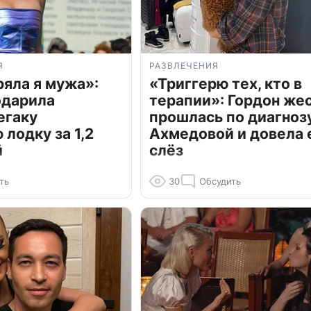
Я
РАЗВЛЕЧЕНИЯ
ряла я мужа»:
«Триггерю тех, кто в
одарила
терапии»: Гордон же
егаку
прошлась по диагноз
лодку за 1,2
Ахмедовой и довела 
й
слёз
ть
30
Обсудить