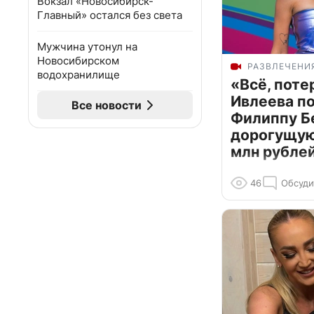
Вокзал «Новосибирск-
Главный» остался без света
Мужчина утонул на
Новосибирском
РАЗВЛЕЧЕНИ
водохранилище
«Всё, поте
Ивлеева п
Все новости
Филиппу Б
дорогущую 
млн рубле
46
Обсуди