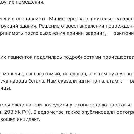
другие помещения.
чению специалисты Министерства строительства обс
трукций здания. Решение о восстановлении поврежден
принимать после выяснения причин аварии», — заключ
ких пациенток поделилась подробностями происшестви
 мальчик, наш знакомый, он сказал, что там рухнул пот
уча народа бегала. Нам сказали идти по палатам», — р
ницы.
ося следователи возбудили уголовное дело по статье
т. 293 УК РФ). В ведомстве также опубликовали фотог
изошел инцидент.