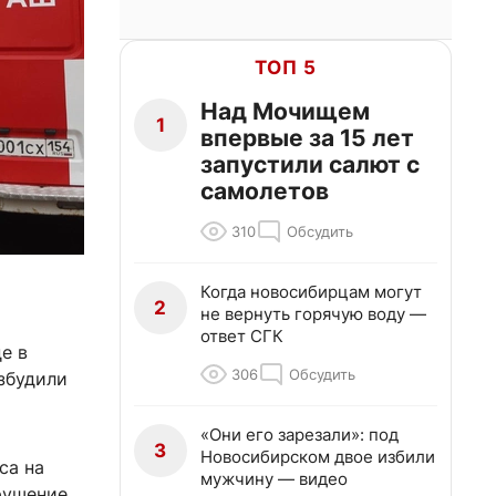
ТОП 5
Над Мочищем
1
впервые за 15 лет
запустили салют с
самолетов
310
Обсудить
Когда новосибирцам могут
2
не вернуть горячую воду —
ответ СГК
е в
306
Обсудить
збудили
«Они его зарезали»: под
3
Новосибирском двое избили
са на
мужчину — видео
рушение