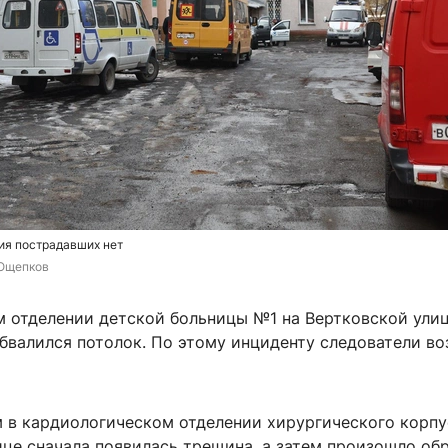
ия пострадавших нет
Ощепков
м отделении детской больницы №1 на Вертковской улиц
бвалился потолок. По этому инциденту следователи во
м в кардиологическом отделении хирургического корпу
ице сначала появилась трещина, а затем произошло об