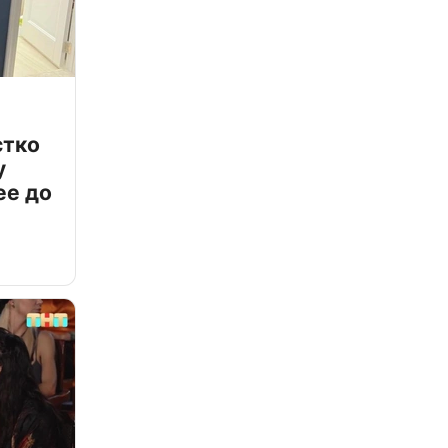
стко
у
ее до