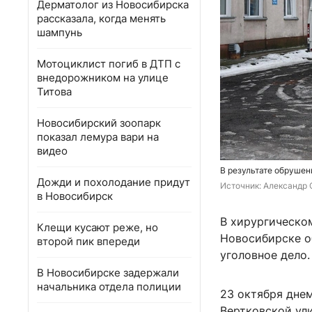
Дерматолог из Новосибирска
рассказала, когда менять
шампунь
Мотоциклист погиб в ДТП с
внедорожником на улице
Титова
Новосибирский зоопарк
показал лемура вари на
видео
В результате обрушен
Дожди и похолодание придут
Источник: 
Александр 
в Новосибирск
В хирургическо
Клещи кусают реже, но
Новосибирске о
второй пик впереди
уголовное дело.
В Новосибирске задержали
начальника отдела полиции
23 октября дне
Вертковской ул