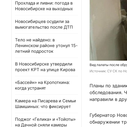
Прохлада и ливни: погода в
Новосибирске на выходных
Новосибирцев осудили за
вымогательство после ДТП
Тело не найдено: в
Ленинском районе утонул 15-
летний подросток
В Новосибирске утвердили
Вид палаты после обр
проект КРТ на улице Кирова
Источник: 
СУ СК по Н
«Бассейн» на Кропоткина:
Планы по здани
когда устранят
обследования. Ч
направили в др
Камера на Писарева и Семьи
Шамшиных: что фиксирует
Губернатор Нов
Поджог «Гелика» и «Тойоты»
обнаружении тр
на Дачной сняли камеры