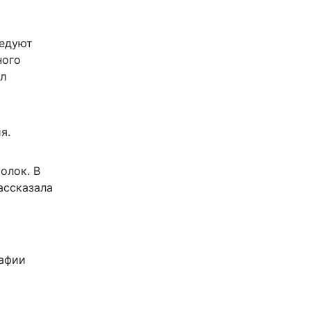
ледуют
ного
ил
я.
олок. В
ассказала
рафии