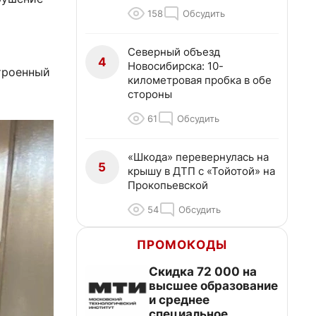
158
Обсудить
Северный объезд
4
Новосибирска: 10-
троенный
километровая пробка в обе
стороны
61
Обсудить
«Шкода» перевернулась на
5
крышу в ДТП с «Тойотой» на
Прокопьевской
54
Обсудить
ПРОМОКОДЫ
Скидка 72 000 на
высшее образование
и среднее
специальное