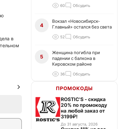
60
Обсудить
ую
Вокзал «Новосибирск-
4
Главный» остался без света
52
Обсудить
дела в
ртельном
Женщина погибла при
5
падении с балкона в
Кировском районе
36
Обсудить
ПРОМОКОДЫ
ROSTIC'S - скидка
20% по промокоду
на любой заказ от
3199₽!
До 31 августа, 2026