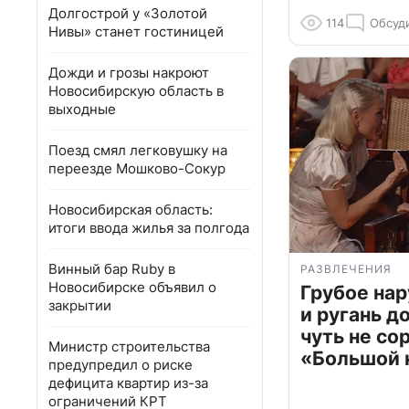
Долгострой у «Золотой
114
Обсуд
Нивы» станет гостиницей
Дожди и грозы накроют
Новосибирскую область в
выходные
Поезд смял легковушку на
переезде Мошково-Сокур
Новосибирская область:
итоги ввода жилья за полгода
Винный бар Ruby в
РАЗВЛЕЧЕНИЯ
Новосибирске объявил о
Грубое на
закрытии
и ругань д
чуть не со
Министр строительства
«Большой 
предупредил о риске
дефицита квартир из-за
ограничений КРТ