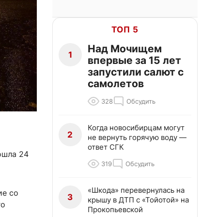
ТОП 5
Над Мочищем
1
впервые за 15 лет
запустили салют с
самолетов
328
Обсудить
Когда новосибирцам могут
2
не вернуть горячую воду —
ответ СГК
ошла 24
319
Обсудить
«Шкода» перевернулась на
ие со
3
крышу в ДТП с «Тойотой» на
го
Прокопьевской