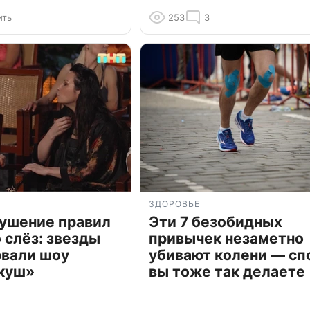
ить
253
3
ЗДОРОВЬЕ
рушение правил
Эти 7 безобидных
о слёз: звезды
привычек незаметно
рвали шоу
убивают колени — сп
куш»
вы тоже так делаете