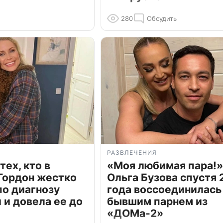
280
Обсудить
РАЗВЛЕЧЕНИЯ
тех, кто в
«Моя любимая пара!»
Гордон жестко
Ольга Бузова спустя 
по диагнозу
года воссоединилась
и довела ее до
бывшим парнем из
«ДОМа-2»