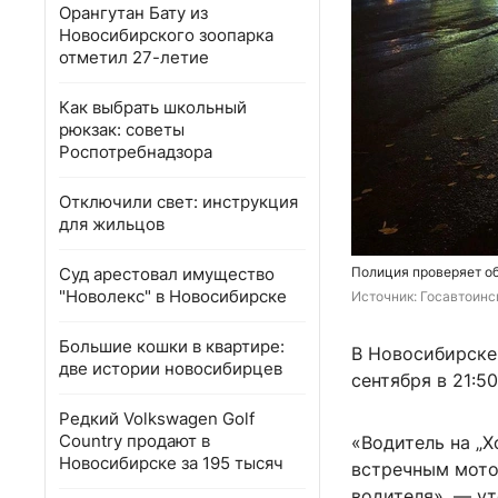
Орангутан Бату из
Новосибирского зоопарка
отметил 27-летие
Как выбрать школьный
рюкзак: советы
Роспотребнадзора
Отключили свет: инструкция
для жильцов
Суд арестовал имущество
Полиция проверяет о
"Новолекс" в Новосибирске
Источник: 
Госавтоинс
Большие кошки в квартире:
В Новосибирске
две истории новосибирцев
сентября в 21:5
Редкий Volkswagen Golf
Country продают в
«Водитель на „
Новосибирске за 195 тысяч
встречным мото
водителя», — у