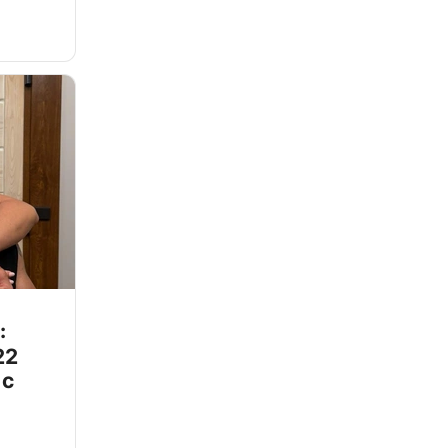
:
22
 с