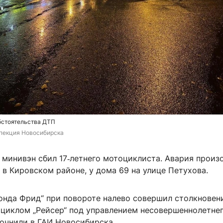
бстоятельства ДТП
пекция Новосибирска
 минивэн сбил 17‑летнего мотоциклиста. Авария произ
0 в Кировском районе, у дома 69 на улице Петухова.
Хонда Фрид“ при повороте налево совершил столкновен
циклом „Рейсер“ под управлением несовершеннолетне
точнили в ГАИ Новосибирска.