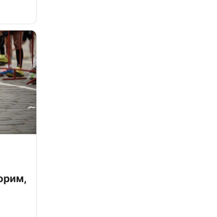
орим,