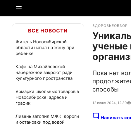
ЗДОРОВЬЕ
ОБЗОР
ВСЕ НОВОСТИ
Уникаль
Житель Новосибирской
ученые 
области напал на жену при
ребенке
организ
Кафе на Михайловской
Пока нет во
набережной закроют ради
культурного пространства
продолжител
способы
Ярмарки школьных товаров в
Новосибирске: адреса и
график
12 июня 2024, 12:39
Ливень затопил МЖК: дороги
Написать ко
и остановки под водой