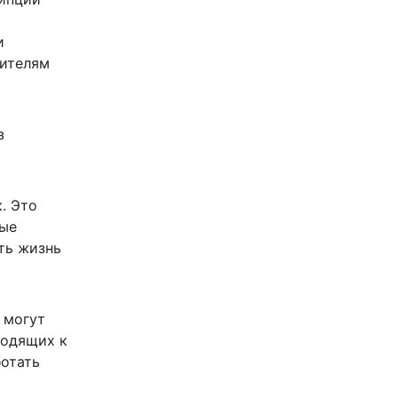
и
жителям
з
. Это
рые
ть жизнь
 могут
водящих к
ботать