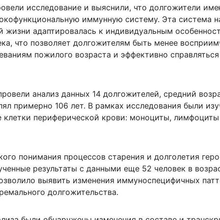
ровели исследование и выяснили, что долгожители им
окофункциональную иммунную систему. Эта система н
й жизни адаптировалась к индивидуальным особеннос
ека, что позволяет долгожителям быть менее восприи
еваниям пожилого возраста и эффективно справляться
провели анализ данных 14 долгожителей, средний возр
лял примерно 106 лет. В рамках исследования были из
 клетки периферической крови: моноциты, лимфоциты
кого понимания процессов старения и долголетия гер
ченные результаты с данными еще 52 человек в возрас
 позволило выявить изменения иммуноспецифичных пат
тремального долгожительства.
нализа были обнаружены изменения в составе и транск