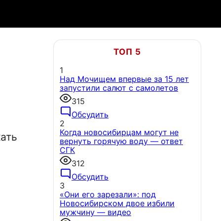
ТОП 5
1
Над Мочищем впервые за 15 лет
запустили салют с самолетов
315
Обсудить
2
Когда новосибирцам могут не
ать
вернуть горячую воду — ответ
СГК
312
Обсудить
3
«Они его зарезали»: под
Новосибирском двое избили
мужчину — видео