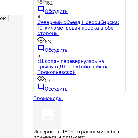
162
Обсудить
4
Северный объезд Новосибирска:
10-километровая пробка в обе
стороны
63
Обсудить
5
«Шкода» перевернулась на
крышу в ДТП с «Тойотой» на
Прокопьевской
57
Обсудить
Промокоды
Интернет в 180+ странах мира без
роуминга и сим-карт