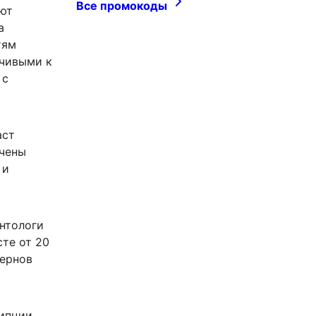
Все промокоды
еют
а
тям
мчивыми к
 с
аст
учены
 и
онтологи
те от 20
тернов
рипции