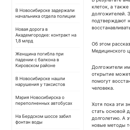
клеток, а такж
В Новосибирске задержали
долгожителей. 
начальника отдела полиции
подтверждают н
восстанавливать
Новая дорога в
Академгородке: контракт на
1,8 млрд
Об этом расска
Медицинского ц
Женщина погибла при
падении с балкона в
Кировском районе
Долгожители им
открытие может
В Новосибирске нашли
помогут восстан
нарушения у таксистов
человека.
Мэрия Новосибирска о
переполненных автобусах
Хотя пока эти з
стать основой 
На Бердском шоссе забил
долголетию. А э
фонтан воды
новые методы т