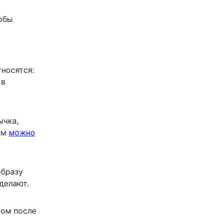
обы
носятся:
 в
ычка,
том
можно
образу
делают.
том после