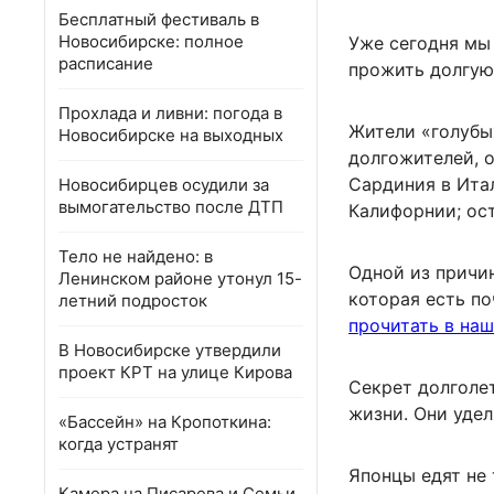
Бесплатный фестиваль в
Новосибирске: полное
Уже сегодня мы
расписание
прожить долгую
Прохлада и ливни: погода в
Жители «голубы
Новосибирске на выходных
долгожителей, о
Сардиния в Итал
Новосибирцев осудили за
вымогательство после ДТП
Калифорнии; ос
Тело не найдено: в
Одной из причи
Ленинском районе утонул 15-
которая есть по
летний подросток
прочитать в наш
В Новосибирске утвердили
проект КРТ на улице Кирова
Секрет долголе
жизни. Они удел
«Бассейн» на Кропоткина:
когда устранят
Японцы едят не
Камера на Писарева и Семьи