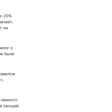
то 20%
начает,
т на
мозг о
не были
равилом
»,
 немного
ше овощей