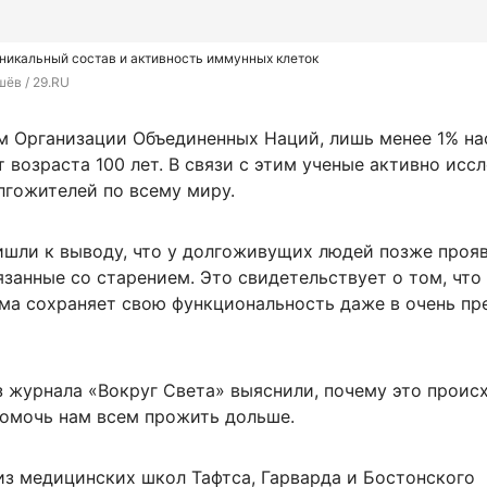
никальный состав и активность иммунных клеток
ёв / 29.RU
м Организации Объединенных Наций, лишь менее 1% на
 возраста 100 лет. В связи с этим ученые активно исс
лгожителей по всему миру.
ишли к выводу, что у долгоживущих людей позже проя
язанные со старением. Это свидетельствует о том, что
ма сохраняет свою функциональность даже в очень пр
з журнала «Вокруг Света» выяснили, почему это проис
помочь нам всем прожить дольше.
из медицинских школ Тафтса, Гарварда и Бостонского