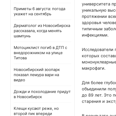
университета п
Приметы 6 августа: погода
уникальную выс
укажет на сентябрь
протяжении все
здоровья челов
Дерматолог из Новосибирска
типичным забол
рассказала, когда менять
инфекциями.
шампунь
Мотоциклист погиб в ДТП с
Исследователи 
внедорожником на улице
которых состав
Титова
мононуклеарные
макрофаги.
Новосибирский зоопарк
показал лемура вари на
видео
Для более глубо
объединили полу
Дожди и похолодание придут
до 89 лет. Это
в Новосибирск
старения и экс
Клещи кусают реже, но
второй пик впереди
В результате а