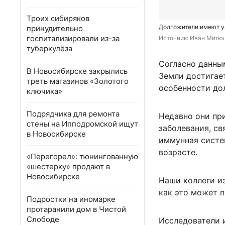
Троих сибиряков
Долгожители имеют у
принудительно
госпитализировали из-за
Источник: 
Иван Митюш
туберкулёза
Согласно данны
В Новосибирске закрылись
Земли достигает
треть магазинов «Золотого
особенности до
ключика»
Подрядчика для ремонта
Недавно они пр
стены на Ипподромской ищут
заболевания, св
в Новосибирске
иммунная систе
возрасте.
«Перегорел»: тюнингованную
«шестерку» продают в
Новосибирске
Наши коллеги и
как это может 
Подростки на иномарке
протаранили дом в Чистой
Слободе
Исследователи 