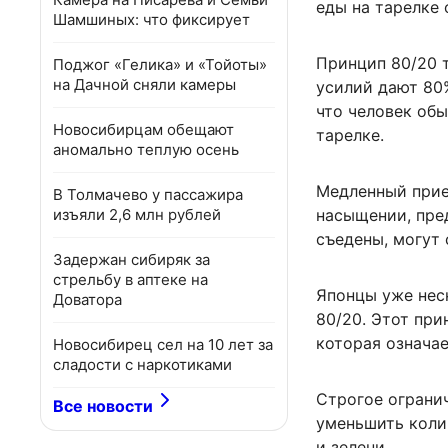
еды на тарелке
Шамшиных: что фиксирует
Принцип 80/20 т
Поджог «Гелика» и «Тойоты»
на Дачной сняли камеры
усилий дают 80%
что человек обы
Новосибирцам обещают
тарелке.
аномально теплую осень
Медленный прие
В Толмачево у пассажира
изъяли 2,6 млн рублей
насыщении, пре
съедены, могут
Задержан сибиряк за
стрельбу в аптеке на
Японцы уже нес
Доватора
80/20. Этот при
которая означае
Новосибирец сел на 10 лет за
сладости с наркотиками
Строгое огранич
Все новости
уменьшить коли
и зелени.