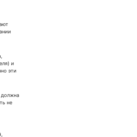
ают
вании
,
еля) и
чно эти
) должна
ть не
,