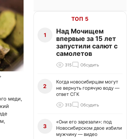
ТОП 5
Над Мочищем
1
впервые за 15 лет
запустили салют с
самолетов
315
Обсудить
ь
Когда новосибирцам могут
2
не вернуть горячую воду —
ответ СГК
ого меди,
313
Обсудить
ский
еде
м,
«Они его зарезали»: под
3
Новосибирском двое избили
мужчину — видео