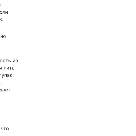
о
если
к.
жно
ость из
я пить
тупак.
,
дает
 что