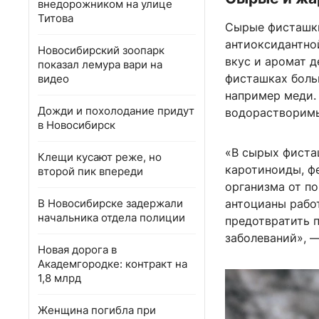
внедорожником на улице
Титова
Сырые фисташки
антиоксидантно
Новосибирский зоопарк
вкус и аромат д
показал лемура вари на
фисташках боль
видео
например меди.
Дожди и похолодание придут
водорастворимы
в Новосибирск
«В сырых фиста
Клещи кусают реже, но
каротиноиды, ф
второй пик впереди
организма от п
В Новосибирске задержали
антоцианы рабо
начальника отдела полиции
предотвратить 
заболеваний», —
Новая дорога в
Академгородке: контракт на
1,8 млрд
Женщина погибла при