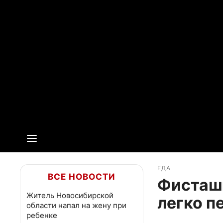
ЕДА
ВСЕ НОВОСТИ
Фисташк
Житель Новосибирской
легко п
области напал на жену при
ребенке