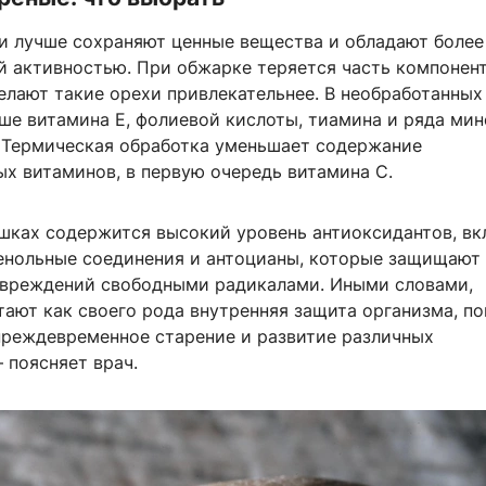
 лучше сохраняют ценные вещества и обладают более
й активностью. При обжарке теряется часть компонент
елают такие орехи привлекательнее. В необработанных
ше витамина Е, фолиевой кислоты, тиамина и ряда мин
 Термическая обработка уменьшает содержание
х витаминов, в первую очередь витамина C.
шках содержится высокий уровень антиоксидантов, вк
енольные соединения и антоцианы, которые защищают
овреждений свободными радикалами. Иными словами,
тают как своего рода внутренняя защита организма, п
преждевременное старение и развитие различных
 поясняет врач.