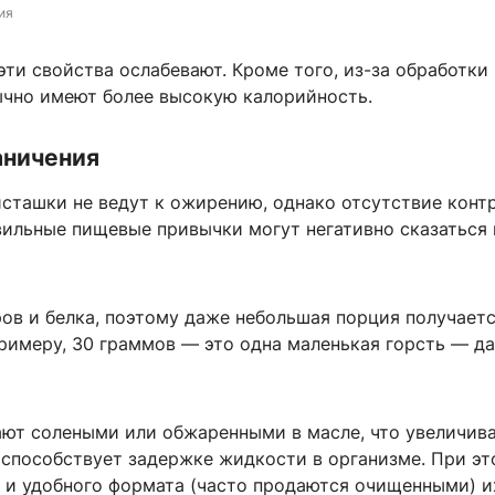
ия
ти свойства ослабевают. Кроме того, из-за обработки
ычно имеют более высокую калорийность.
аничения
исташки не ведут к ожирению, однако отсутствие конт
вильные пищевые привычки могут негативно сказаться 
ров и белка, поэтому даже небольшая порция получает
примеру, 30 граммов — это одна маленькая горсть — д
ают солеными или обжаренными в масле, что увеличив
 способствует задержке жидкости в организме. При эт
а и удобного формата (часто продаются очищенными) и