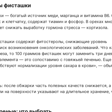
ы фисташки
и — богатый источник меди, марганца и витамина B6.
 и клетчатку, содержат тиамин и фосфор. В орехах мно
ет снижать выработку гормона стресса — кортизола.
исташки содержат фитостеролы, снижающие уровень
иск возникновения онкологических заболеваний. Что к
еза, то 100 граммов фисташек могут заменить три дне
элемента — это сопоставимо с говяжьей печенью. Еще
бствуют нормализации уровня сахара в крови», — объ
: после обжарки часть полезных качеств снижается, а
и на поверхности указывают на длительное хранение, 
реные: что выбрать