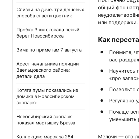
Постоянно ощущ
общий фон настр
Слизни на даче: три дешевых
неудовлетворённ
способа спасти цветник
или поддержки.
Пробка 3 км сковала левый
берег Новосибирска
Как переста
Зима по приметам 7 августа
Поймите, ч
вас раздраж
Арест начальника полиции
Заельцовского района:
Научитесь г
детали дела
«про запас»
Позвольте с
Котята пумы показались из
домика в Новосибирском
Регулярно у
зоопарке
Почаще всп
Новосибирский зоопарк
уменьшить 
показал мартышку Бразза
Мелочи — это ли
Коллекцию марок за 284