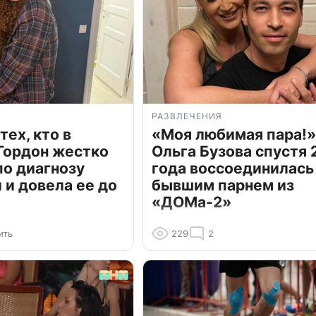
РАЗВЛЕЧЕНИЯ
тех, кто в
«Моя любимая пара!»
Гордон жестко
Ольга Бузова спустя 
по диагнозу
года воссоединилась
и довела ее до
бывшим парнем из
«ДОМа-2»
ить
229
2