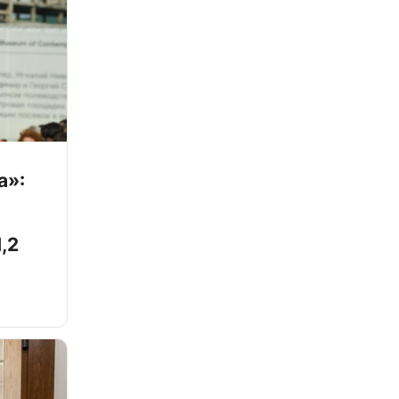
а»:
,2