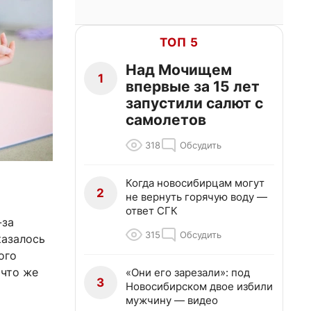
ТОП 5
Над Мочищем
1
впервые за 15 лет
запустили салют с
самолетов
318
Обсудить
Когда новосибирцам могут
2
не вернуть горячую воду —
ответ СГК
-за
315
Обсудить
казалось
ого
что же
«Они его зарезали»: под
3
Новосибирском двое избили
мужчину — видео