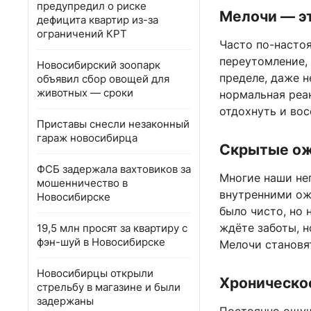
предупредил о риске
Мелочи — э
дефицита квартир из-за
ограничений КРТ
Часто по-настоя
переутомление, 
Новосибирский зоопарк
пределе, даже 
объявил сбор овощей для
животных — сроки
нормальная реак
отдохнуть и вос
Приставы снесли незаконный
гараж новосибирца
Скрытые ож
ФСБ задержала вахтовиков за
Многие наши не
мошенничество в
внутренними ож
Новосибирске
было чисто, но 
ждёте заботы, н
19,5 млн просят за квартиру с
фэн-шуй в Новосибирске
Мелочи становя
Новосибирцы открыли
Хроническо
стрельбу в магазине и были
задержаны