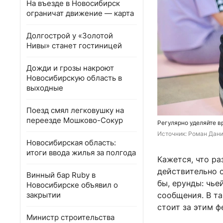
На въезде в Новосибирск
ограничат движение — карта
Долгострой у «Золотой
Нивы» станет гостиницей
Дожди и грозы накроют
Новосибирскую область в
выходные
Поезд смял легковушку на
переезде Мошково-Сокур
Регулярно уделяйте в
Источник: 
Роман Дани
Новосибирская область:
итоги ввода жилья за полгода
Кажется, что р
действительно с
Винный бар Ruby в
бы, ерунды: чье
Новосибирске объявил о
закрытии
сообщения. В т
стоит за этим 
Министр строительства