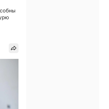
особны
бурю