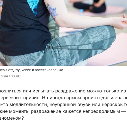
ремя отдыху, хобби и восстановлению
лкин / 63.RU
азозлиться или испытать раздражение можно только из
ерьёзных причин. Но иногда срывы происходят из-за, 
й-то медлительности, неубранной обуви или нераскрыт
акие моменты раздражение кажется непреодолимым — 
феноменом?