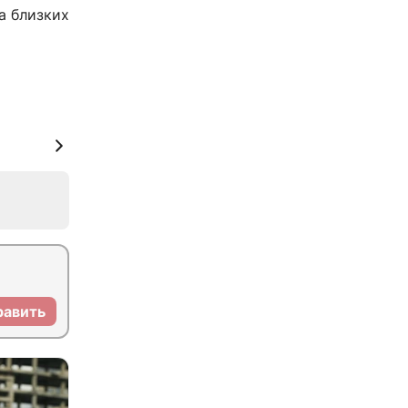
а близких
равить