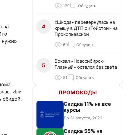
169
Обсудить
«Шкода» перевернулась на
4
а на
крышу в ДТП с «Тойотой» на
Это
Прокопьевской
е нужно
60
Обсудить
Вокзал «Новосибирск-
5
Главный» остался без света
51
Обсудить
дома
рязь. Или
ПРОМОКОДЫ
ь обидой.
Скидка 11% на все
курсы
До 31 августа, 2026
Скидка 55% на