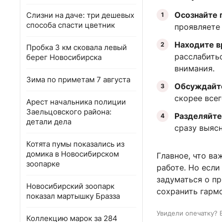
Осознайте 
Слизни на даче: три дешевых
способа спасти цветник
проявляете
Находите в
Пробка 3 км сковала левый
расслабить
берег Новосибирска
внимания.
Зима по приметам 7 августа
Обсуждайте
скорее всег
Арест начальника полиции
Заельцовского района:
Разделяйте
детали дела
сразу выясн
Котята пумы показались из
домика в Новосибирском
Главное, что ва
зоопарке
работе. Но есл
задуматься о п
Новосибирский зоопарк
сохранить гармо
показал мартышку Бразза
Увидели опечатку? 
Коллекцию марок за 284