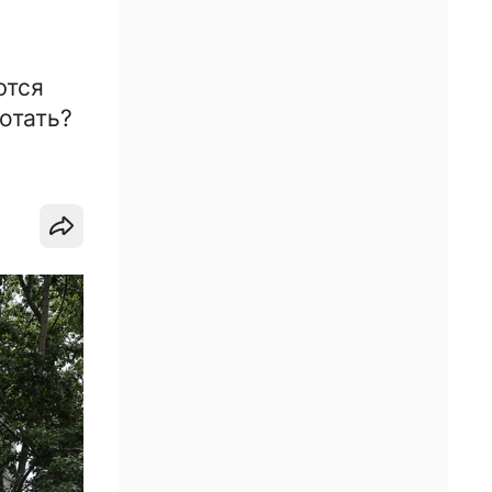
ются
отать?