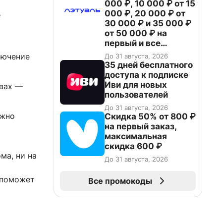
000 ₽, 10 000 ₽ от 15
000 ₽, 20 000 ₽ от
е
30 000 ₽ и 35 000 ₽
от 50 000 ₽ на
первый и все
повторные заказы по
лючение
До 31 августа, 2026
промокоду НАБЕРИ
35 дней бесплатного
доступа к подписке
Иви для новых
твах —
пользователей
До 31 августа, 2026
ужно
Скидка 50% от 800 ₽
на первый заказ,
максимальная
скидка 600 ₽
ма, ни на
До 31 августа, 2026
 поможет
Все промокоды