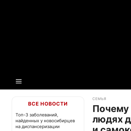
СЕМЬЯ
ВСЕ НОВОСТИ
Почему 
Топ-3 заболеваний,
людях д
найденных у новосибирцев
на диспансеризации
и самок