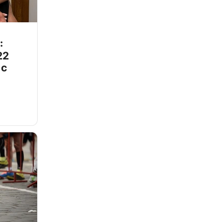
:
22
 с