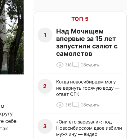
ТОП 5
Над Мочищем
1
впервые за 15 лет
запустили салют с
самолетов
318
Обсудить
Когда новосибирцам могут
2
не вернуть горячую воду —
ответ СГК
315
Обсудить
им
кругу
те себе
«Они его зарезали»: под
3
Новосибирском двое избили
так
мужчину — видео