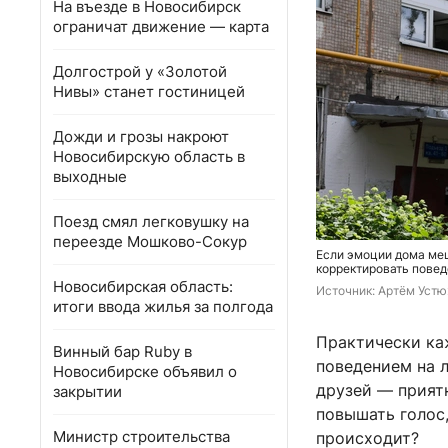
На въезде в Новосибирск
ограничат движение — карта
Долгострой у «Золотой
Нивы» станет гостиницей
Дожди и грозы накроют
Новосибирскую область в
выходные
Поезд смял легковушку на
переезде Мошково-Сокур
Если эмоции дома меш
корректировать пове
Новосибирская область:
Источник: 
Артём Устю
итоги ввода жилья за полгода
Практически ка
Винный бар Ruby в
поведением на л
Новосибирске объявил о
друзей — приятн
закрытии
повышать голос,
Министр строительства
происходит?