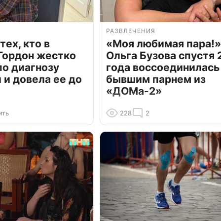
РАЗВЛЕЧЕНИЯ
тех, кто в
«Моя любимая пара!»
Гордон жестко
Ольга Бузова спустя 
по диагнозу
года воссоединилась
и довела ее до
бывшим парнем из
«ДОМа-2»
ить
228
2