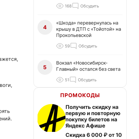
168
Обсудить
«Шкода» перевернулась на
4
крышу в ДТП с «Тойотой» на
Прокопьевской
59
Обсудить
ажется,
Вокзал «Новосибирск-
5
Главный» остался без света
51
Обсудить
воги,
ПРОМОКОДЫ
Получить скидку на
рять
первую и повторную
ений.
покупку билетов на
Яндекс Афише
Скидка 6 000 ₽ от 10