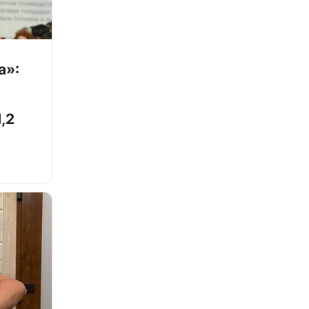
а»:
,2