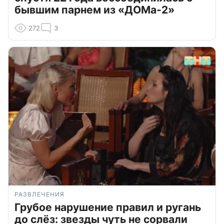
бывшим парнем из «ДОМа-2»
272
3
РАЗВЛЕЧЕНИЯ
Грубое нарушение правил и ругань
до слёз: звезды чуть не сорвали