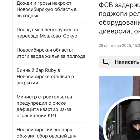
Дожди и грозы накроют
ФСБ задержа
Новосибирскую область в
поджоги ре
выходные
оборудовани
Поезд смял легковушку на
диверсии, о
переезде Мошково-Сокур
26 сентября 2025, 15:
Новосибирская область:
итоги ввода жилья за полгода
Написать
Винный бар Ruby в
Новосибирске объявил о
закрытии
Министр строительства
предупредил о риске
дефицита квартир из-за
ограничений КРТ
Новосибирский зоопарк
объявил сбор овощей для