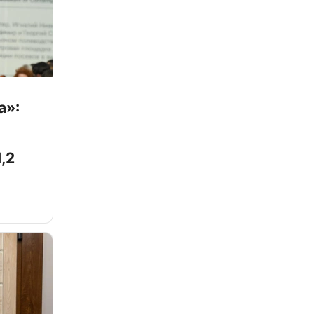
а»:
,2