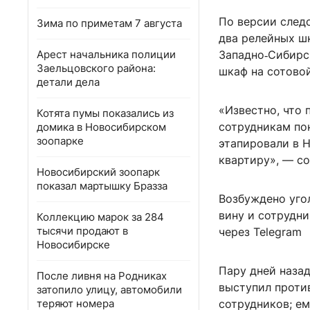
По версии следс
Зима по приметам 7 августа
два релейных ш
Арест начальника полиции
Западно‑Сибирс
Заельцовского района:
шкаф на сотово
детали дела
«Известно, что
Котята пумы показались из
сотрудникам по
домика в Новосибирском
зоопарке
этапировали в Н
квартиру», — с
Новосибирский зоопарк
показал мартышку Бразза
Возбуждено угол
вину и сотрудни
Коллекцию марок за 284
тысячи продают в
через Telegram
Новосибирске
Пару дней наза
После ливня на Родниках
выступил проти
затопило улицу, автомобили
теряют номера
сотрудников; е