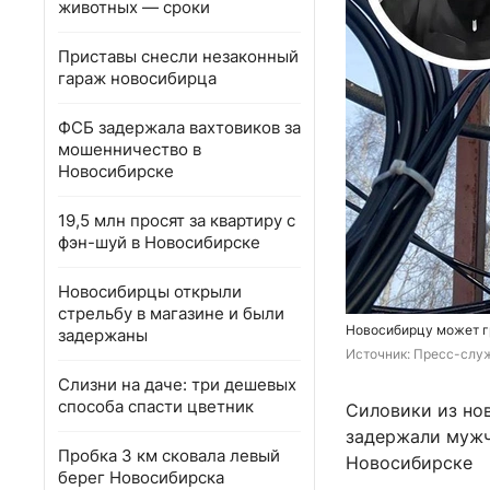
животных — сроки
Приставы снесли незаконный
гараж новосибирца
ФСБ задержала вахтовиков за
мошенничество в
Новосибирске
19,5 млн просят за квартиру с
фэн-шуй в Новосибирске
Новосибирцы открыли
стрельбу в магазине и были
Новосибирцу может г
задержаны
Источник: 
Пресс-служ
Слизни на даче: три дешевых
способа спасти цветник
Силовики из но
задержали мужч
Пробка 3 км сковала левый
Новосибирске
берег Новосибирска