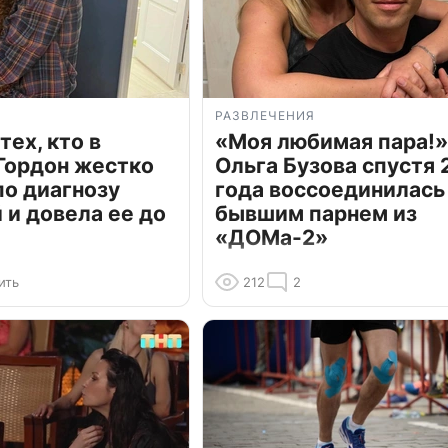
РАЗВЛЕЧЕНИЯ
тех, кто в
«Моя любимая пара!»
Гордон жестко
Ольга Бузова спустя 
по диагнозу
года воссоединилась
и довела ее до
бывшим парнем из
«ДОМа-2»
ить
212
2