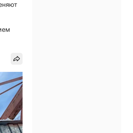
еняют
ием