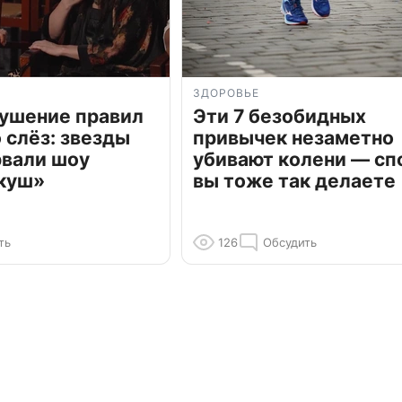
ЗДОРОВЬЕ
рушение правил
Эти 7 безобидных
о слёз: звезды
привычек незаметно
рвали шоу
убивают колени — сп
куш»
вы тоже так делаете
ть
126
Обсудить