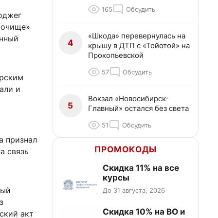
165
Обсудить
поджег
Мочище»
«Шкода» перевернулась на
онный
4
крышу в ДТП с «Тойотой» на
Прокопьевской
57
Обсудить
ирским
али и
Вокзал «Новосибирск-
5
Главный» остался без света
51
Обсудить
а признал
ПРОМОКОДЫ
а связь
Скидка 11% на все
курсы
рый
До 31 августа, 2026
з
Скидка 10% на ВО и
ский акт