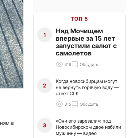
ТОП 5
Над Мочищем
1
впервые за 15 лет
запустили салют с
самолетов
316
Обсудить
Когда новосибирцам могут
2
не вернуть горячую воду —
ответ СГК
315
Обсудить
«Они его зарезали»: под
сиям в
3
Новосибирском двое избили
мужчину — видео