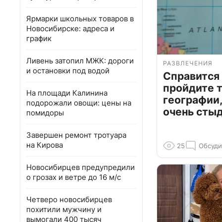
Ярмарки школьных товаров в
Новосибирске: адреса и
график
Ливень затопил МЖК: дороги
РАЗВЛЕЧЕНИЯ
и остановки под водой
Справится
пройдите т
На площади Калинина
географии,
подорожали овощи: цены на
очень сты
помидоры
Завершен ремонт тротуара
на Кирова
25
Обсуди
Новосибирцев предупредили
о грозах и ветре до 16 м/с
Четверо новосибирцев
похитили мужчину и
вымогали 400 тысяч