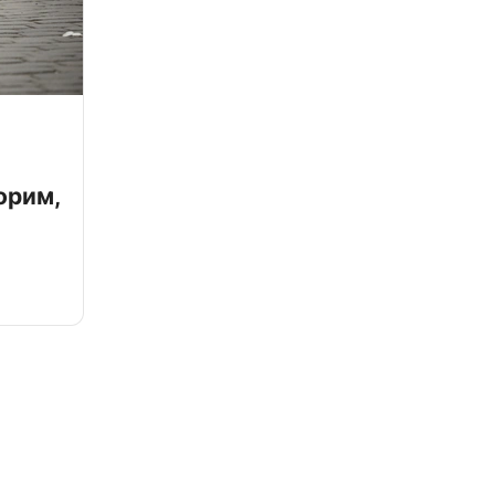
орим,