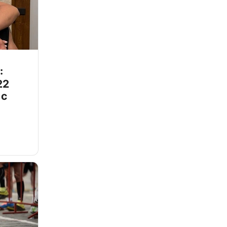
:
22
 с