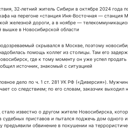
твия, 32‑летний житель Сибири в октябре 2024 года 
кафа на перегоне «станция Иня-Восточная — станция 
кой железной дороги, а в ноябре — телекоммуникаци
й вышке в Новосибирской области
 подозреваемый скрывался в Москве, поэтому новосиб
надобилась помощь коллег из столицы. Там его задерж
овосибирск, где к тому моменту он уже успел продать
ообщил источник, знакомый с ситуацией
овное дело по ч. 1 ст. 281 УК РФ («Диверсия»). Мужчин
чает со следствием; по его словам, заказчик выходил н
д стало известно о другом жителе Новосибирска, кото
в судебных приставов и пытался поджечь дом одного и
му предъявили обвинение в покушении на террористиче