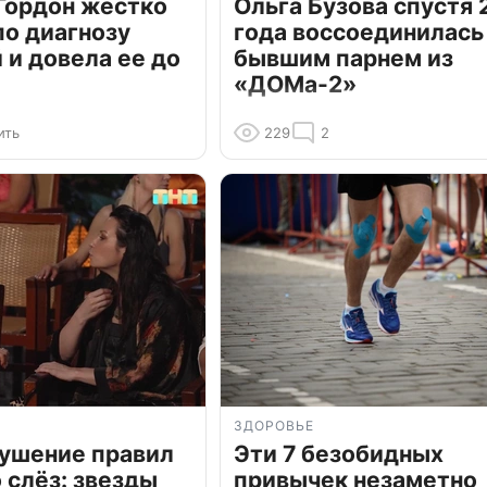
Гордон жестко
Ольга Бузова спустя 
по диагнозу
года воссоединилась
и довела ее до
бывшим парнем из
«ДОМа-2»
ить
229
2
ЗДОРОВЬЕ
рушение правил
Эти 7 безобидных
о слёз: звезды
привычек незаметно