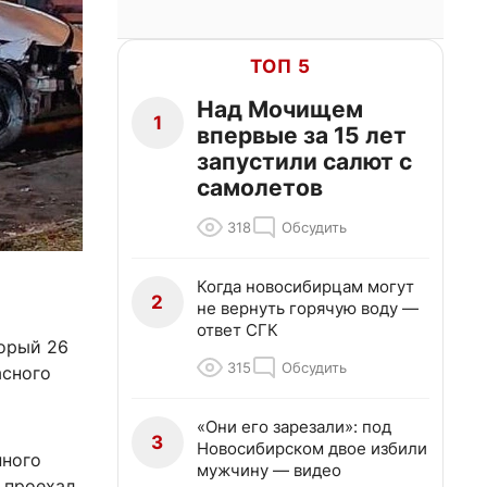
ТОП 5
Над Мочищем
1
впервые за 15 лет
запустили салют с
самолетов
318
Обсудить
Когда новосибирцам могут
2
не вернуть горячую воду —
ответ СГК
торый 26
315
Обсудить
асного
«Они его зарезали»: под
3
Новосибирском двое избили
пного
мужчину — видео
 проехал