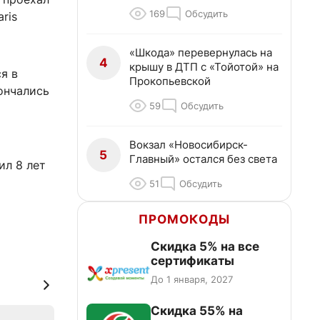
169
Обсудить
ris
«Шкода» перевернулась на
4
крышу в ДТП с «Тойотой» на
я в
Прокопьевской
ончались
59
Обсудить
Вокзал «Новосибирск-
5
Главный» остался без света
ил 8 лет
51
Обсудить
ПРОМОКОДЫ
Скидка 5% на все
сертификаты
До 1 января, 2027
Скидка 55% на