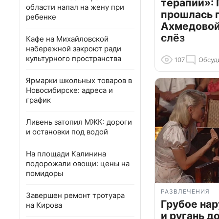
терапии»: 
области напал на жену при
прошлась 
ребенке
Ахмедовой 
слёз
Кафе на Михайловской
набережной закроют ради
культурного пространства
107
Обсуд
Ярмарки школьных товаров в
Новосибирске: адреса и
график
Ливень затопил МЖК: дороги
и остановки под водой
На площади Калинина
подорожали овощи: цены на
помидоры
РАЗВЛЕЧЕНИЯ
Завершен ремонт тротуара
Грубое на
на Кирова
и ругань д