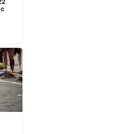
22
 с