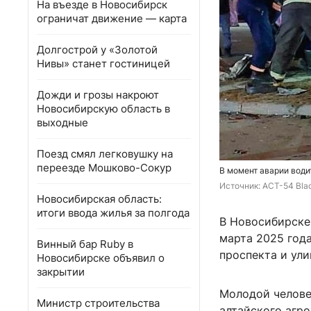
На въезде в Новосибирск
ограничат движение — карта
Долгострой у «Золотой
Нивы» станет гостиницей
Дожди и грозы накроют
Новосибирскую область в
выходные
Поезд смял легковушку на
переезде Мошково-Сокур
В момент аварии води
Источник: 
АСТ-54 Blac
Новосибирская область:
итоги ввода жилья за полгода
В Новосибирске
марта 2025 год
Винный бар Ruby в
проспекта и ули
Новосибирске объявил о
закрытии
Молодой челове
Министр строительства
алтайского агро