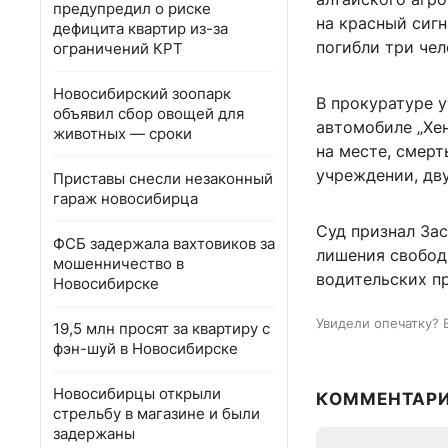
предупредил о риске
на красный сигн
дефицита квартир из-за
погибли три чел
ограничений КРТ
Новосибирский зоопарк
В прокуратуре у
объявил сбор овощей для
автомобиле „Хе
животных — сроки
на месте, смер
учреждении, дв
Приставы снесли незаконный
гараж новосибирца
Суд признал Зас
ФСБ задержала вахтовиков за
лишения свободы
мошенничество в
водительских пр
Новосибирске
Увидели опечатку? 
19,5 млн просят за квартиру с
фэн-шуй в Новосибирске
Новосибирцы открыли
КОММЕНТАР
стрельбу в магазине и были
задержаны