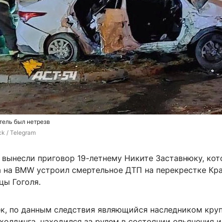
тель был нетрезв
k / Telegram
 вынесли приговор 19-летнему Никите Заставнюку, ко
а на BMW устроил смертельное ДТП на перекрестке Кр
цы Гоголя.
к, по данным следствия являющийся наследником кру
холдинга, находился за рулем в состоянии опьянения и