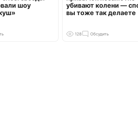
рвали шоу
убивают колени — сп
куш»
вы тоже так делаете
ть
128
Обсудить