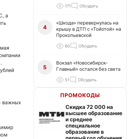
171
Обсудить
С, а
«Шкода» перевернулась на
ить
4
крышу в ДТП с «Тойотой» на
Прокопьевской
60
Обсудить
имая
компании
.
Вокзал «Новосибирск-
5
Главный» остался без света
рублей
51
Обсудить
ПРОМОКОДЫ
о важных
Скидка 72 000 на
высшее образование
и среднее
специальное
димир
образование в
ном
первый год обучения