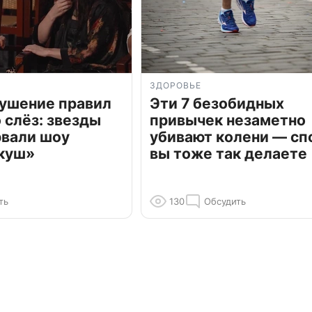
ЗДОРОВЬЕ
рушение правил
Эти 7 безобидных
о слёз: звезды
привычек незаметно
рвали шоу
убивают колени — сп
куш»
вы тоже так делаете
ть
130
Обсудить