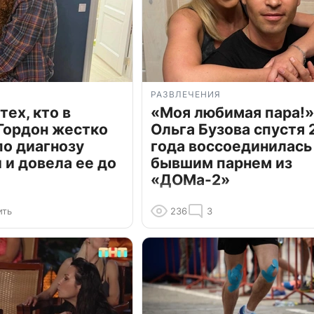
РАЗВЛЕЧЕНИЯ
тех, кто в
«Моя любимая пара!»
Гордон жестко
Ольга Бузова спустя 
по диагнозу
года воссоединилась
и довела ее до
бывшим парнем из
«ДОМа-2»
ить
236
3