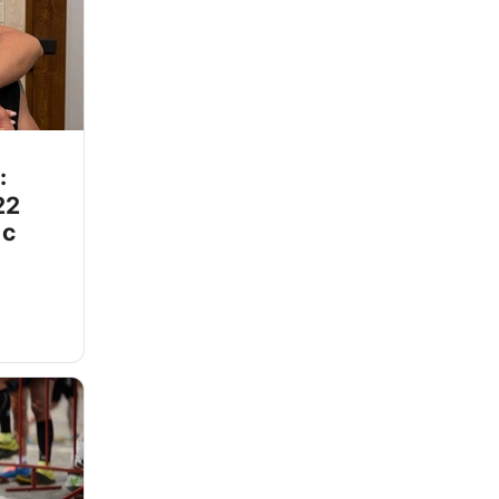
:
22
 с