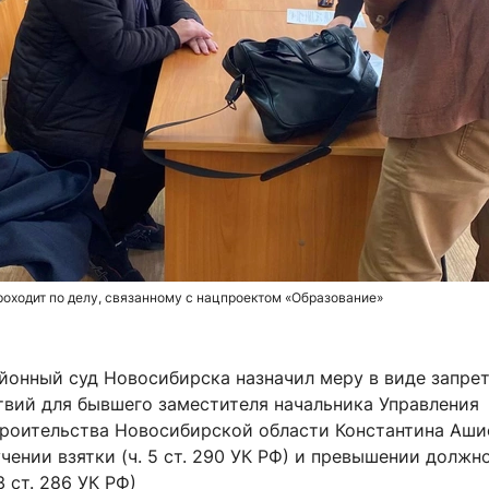
оходит по делу, связанному с нацпроектом «Образование»
йонный суд Новосибирска назначил меру в виде запре
твий для бывшего заместителя начальника Управления
троительства Новосибирской области Константина Аши
чении взятки (ч. 5 ст. 290 УК РФ) и превышении должн
3 ст. 286 УК РФ)