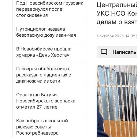
Под Новосибирском грузовик
Центральный
перевернулся после
УКС НСО Кон
столкновения
делам о взя
Нутрициолог назвала
безопасную дозу иван-чая
1 октября 2025, 14:05
В Новосибирске прошла
Написать
ярмарка «День Хвоста»
Главврач облбольницы
рассказал о пациентах с
диагнозами из сети
Орангутан Бату из
Новосибирского зоопарка
отметил 27-летие
Как выбрать школьный
рюкзак: советы
Роспотребнадзора