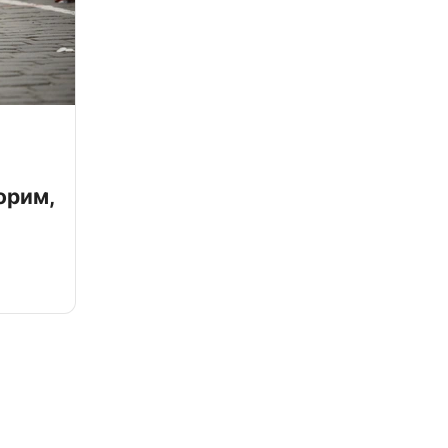
орим,