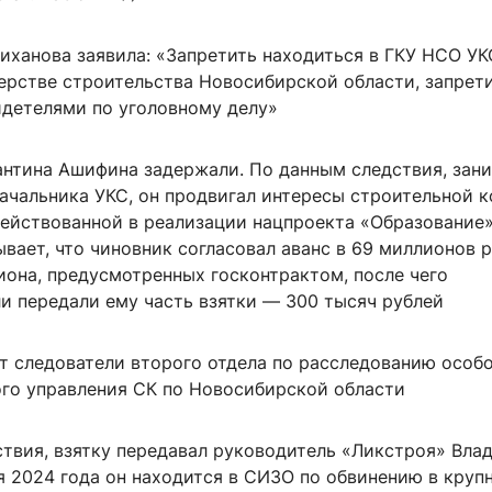
иханова заявила: «Запретить находиться в ГКУ НСО УК
ерстве строительства Новосибирской области, запрет
идетелями по уголовному делу»
антина Ашифина задержали. По данным следствия, зан
ачальника УКС, он продвигал интересы строительной 
действованной в реализации нацпроекта «Образование»
вает, что чиновник согласовал аванс в 69 миллионов 
иона, предусмотренных госконтрактом, после чего
и передали ему часть взятки — 300 тысяч рублей
т следователи второго отдела по расследованию особ
ого управления СК по Новосибирской области
ствия, взятку передавал руководитель «Ликстроя» Вла
я 2024 года он находится в СИЗО по обвинению в круп