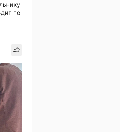
льнику
дит по