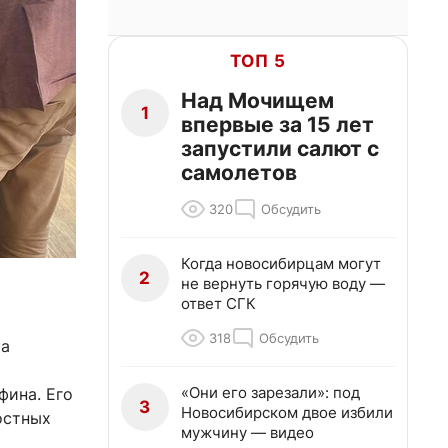
ТОП 5
Над Мочищем
1
впервые за 15 лет
запустили салют с
самолетов
320
Обсудить
Когда новосибирцам могут
2
не вернуть горячую воду —
ответ СГК
318
Обсудить
та
«Они его зарезали»: под
фина. Его
3
Новосибирском двое избили
остных
мужчину — видео