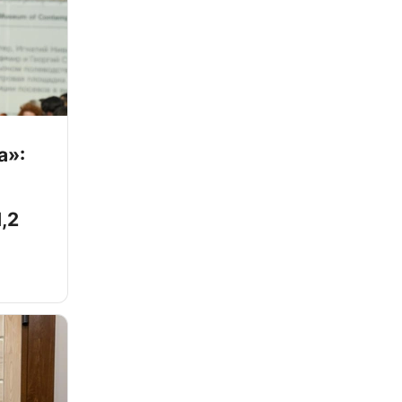
а»:
,2