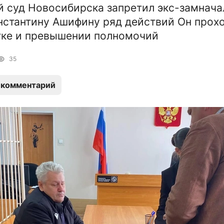
 суд Новосибирска запретил экс-замнача
стантину Ашифину ряд действий Он прохо
тке и превышении полномочий
35
 комментарий