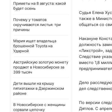
Приметы на 8 августа: какой
будет осень
Судья Елена Хус
также в Минист
Почему у томатов
общаться со св
скручиваются листья: три
причины
Накануне Конст
Мэрия ищет владельца
должность замн
брошенной Toyota на
«Ликстрой», за
Ударной
Следствие указы
Австрийскую золотую монету
вместо 1,8 милл
продают в Новосибирске за
предпринимател
399 тысяч
Дело расследую
Дети вышли на крышу
пятиэтажки в Дзержинском
дел следственн
районе
По версии след
В Новосибирске с женщины
Дятлов. С апрел
сорвали цепочку