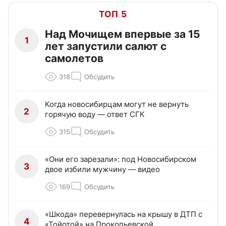
ТОП 5
Над Мочищем впервые за 15
1
лет запустили салют с
самолетов
318
Обсудить
Когда новосибирцам могут не вернуть
2
горячую воду — ответ СГК
315
Обсудить
«Они его зарезали»: под Новосибирском
3
двое избили мужчину — видео
169
Обсудить
«Шкода» перевернулась на крышу в ДТП с
4
«Тойотой» на Прокопьевской