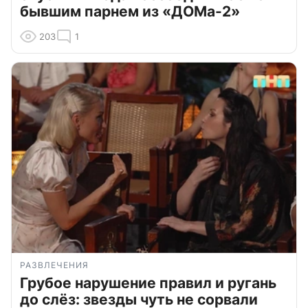
бывшим парнем из «ДОМа-2»
203
1
РАЗВЛЕЧЕНИЯ
Грубое нарушение правил и ругань
до слёз: звезды чуть не сорвали