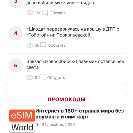
3
двое избили мужчину — видео
169
Обсудить
«Шкода» перевернулась на крышу в ДТП с
4
«Тойотой» на Прокопьевской
60
Обсудить
Вокзал «Новосибирск-Главный» остался без
5
света
51
Обсудить
ПРОМОКОДЫ
Интернет в 180+ странах мира без
роуминга и сим-карт
До 31 декабря, 2026