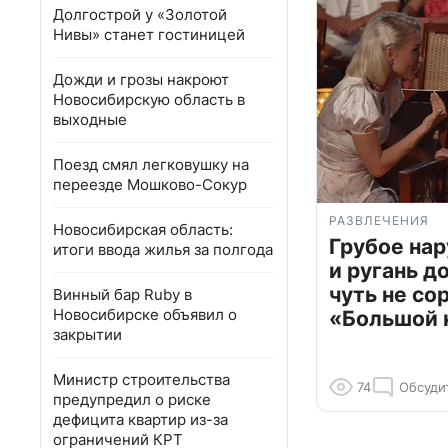
Долгострой у «Золотой
Нивы» станет гостиницей
Дожди и грозы накроют
Новосибирскую область в
выходные
Поезд смял легковушку на
переезде Мошково-Сокур
РАЗВЛЕЧЕНИЯ
Новосибирская область:
Грубое на
итоги ввода жилья за полгода
и ругань д
чуть не со
Винный бар Ruby в
Новосибирске объявил о
«Большой 
закрытии
Министр строительства
74
Обсуди
предупредил о риске
дефицита квартир из-за
ограничений КРТ