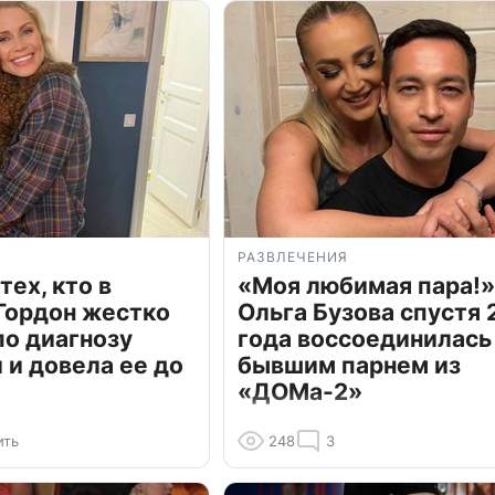
РАЗВЛЕЧЕНИЯ
тех, кто в
«Моя любимая пара!»
Гордон жестко
Ольга Бузова спустя 
по диагнозу
года воссоединилась
и довела ее до
бывшим парнем из
«ДОМа-2»
ить
248
3