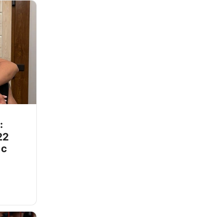
:
22
 с