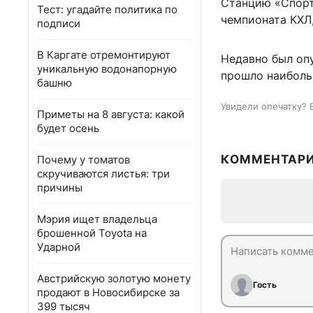
Станцию «Спорти
Тест: угадайте политика по
чемпионата КХЛ,
подписи
В Каргате отремонтируют
Недавно был опу
уникальную водонапорную
прошло наиболь
башню
Увидели опечатку? 
Приметы на 8 августа: какой
будет осень
КОММЕНТАР
Почему у томатов
скручиваются листья: три
причины
Мэрия ищет владельца
брошенной Toyota на
Ударной
Австрийскую золотую монету
Гость
продают в Новосибирске за
399 тысяч