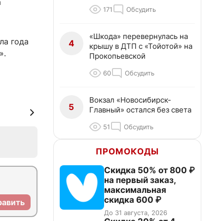
а
171
Обсудить
«Шкода» перевернулась на
ла года
4
крышу в ДТП с «Тойотой» на
».
Прокопьевской
60
Обсудить
Вокзал «Новосибирск-
5
Главный» остался без света
51
Обсудить
ПРОМОКОДЫ
Скидка 50% от 800 ₽
на первый заказ,
максимальная
скидка 600 ₽
равить
До 31 августа, 2026