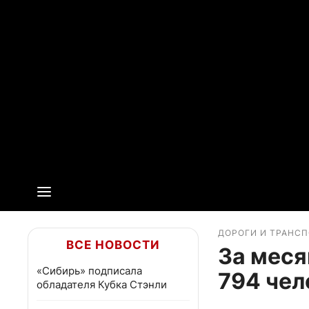
ДОРОГИ И ТРАНС
ВСЕ НОВОСТИ
За меся
«Сибирь» подписала
794 чел
обладателя Кубка Стэнли