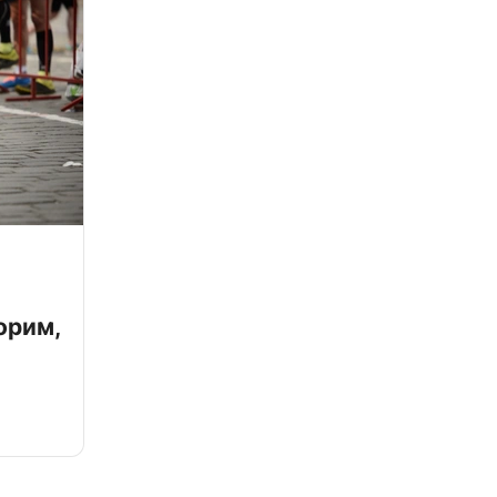
орим,