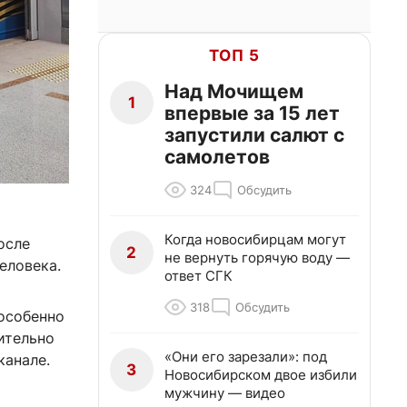
ТОП 5
Над Мочищем
1
впервые за 15 лет
запустили салют с
самолетов
324
Обсудить
Когда новосибирцам могут
осле
2
не вернуть горячую воду —
еловека.
ответ СГК
318
Обсудить
 особенно
ительно
«Они его зарезали»: под
канале.
3
Новосибирском двое избили
мужчину — видео