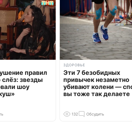
ЗДОРОВЬЕ
рушение правил
Эти 7 безобидных
о слёз: звезды
привычек незаметно
рвали шоу
убивают колени — сп
куш»
вы тоже так делаете
ть
132
Обсудить