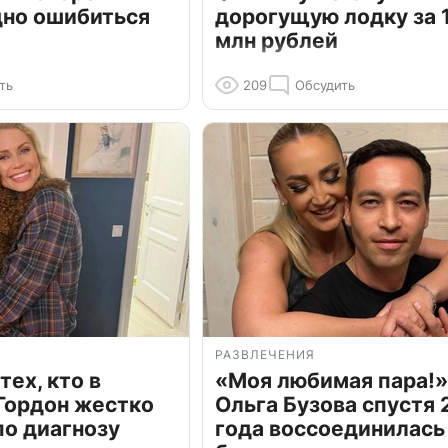
дно ошибиться
дорогущую лодку за 1
млн рублей
ть
209
Обсудить
РАЗВЛЕЧЕНИЯ
тех, кто в
«Моя любимая пара!»
Гордон жестко
Ольга Бузова спустя 
по диагнозу
года воссоединилась