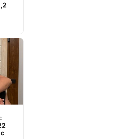
,2
:
22
 с