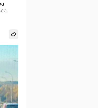
ра
се.