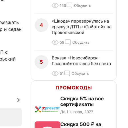
166
Обсудить
«Шкода» перевернулась на
бъезжать
4
крышу в ДТП с «Тойотой» на
р и седан
Прокопьевской
58
Обсудить
П с
Вокзал «Новосибирск-
рьский
5
Главный» остался без света
51
Обсудить
ПРОМОКОДЫ
Скидка 5% на все
сертификаты
До 1 января, 2027
Скидка 500 ₽ на