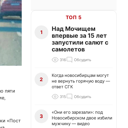
ТОП 5
Над Мочищем
1
впервые за 15 лет
запустили салют с
самолетов
316
Обсудить
Когда новосибирцам могут
2
не вернуть горячую воду —
ответ СГК
о пяти
315
Обсудить
ие,
«Они его зарезали»: под
3
Новосибирском двое избили
вки «Пост
мужчину — видео
на