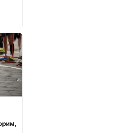
орим,