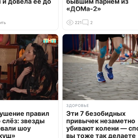
и довела ее до
бывшим парнем из
«ДОМа-2»
ить
221
2
ЗДОРОВЬЕ
рушение правил
Эти 7 безобидных
о слёз: звезды
привычек незаметно
рвали шоу
убивают колени — сп
куш»
вы тоже так делаете