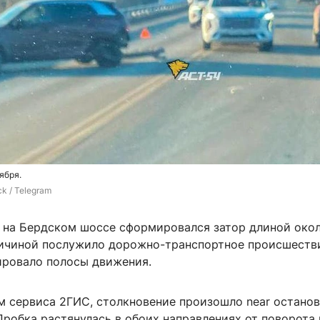
ября.
k / Telegram
 на Бердском шоссе сформировался затор длиной окол
ичиной послужило дорожно-транспортное происшеств
ировало полосы движения.
м сервиса 2ГИС, столкновение произошло near остано
Пробка растянулась в обоих направлениях от поворота 