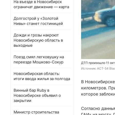
На въезде в Новосибирск
ограничат движение — карта
Долгострой у «Золотой
Нивы» станет гостиницей
Дожди и грозы накроют
Новосибирскую область в
выходные
Поезд смял легковушку на
переезде Мошково-Сокур
ДТП произошло 11 окт
Источник: 
АСТ-54 Blac
Новосибирская область:
итоги ввода жилья за полгода
В Новосибирске
километров. Пр
Винный бар Ruby в
которое заблок
Новосибирске объявил о
закрытии
Согласно данны
Министр строительства
ГАИ» на мосту. 