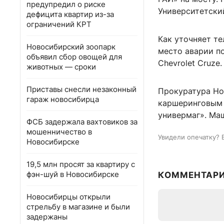
предупредил о риске
Университетски
дефицита квартир из-за
ограничений КРТ
Как уточняет те
Новосибирский зоопарк
место аварии по
объявил сбор овощей для
Chevrolet Cruze.
животных — сроки
Приставы снесли незаконный
Прокуратура Но
гараж новосибирца
каршеринговым 
универмаг». Маш
ФСБ задержала вахтовиков за
мошенничество в
Увидели опечатку? 
Новосибирске
19,5 млн просят за квартиру с
фэн-шуй в Новосибирске
КОММЕНТАР
Новосибирцы открыли
стрельбу в магазине и были
задержаны