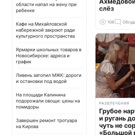
Ахмедовой 
области напал на жену при
слёз
ребенке
106
Обсуд
Кафе на Михайловской
набережной закроют ради
культурного пространства
Ярмарки школьных товаров в
Новосибирске: адреса и
график
Ливень затопил МЖК: дороги
и остановки под водой
На площади Калинина
подорожали овощи: цены на
РАЗВЛЕЧЕНИЯ
помидоры
Грубое на
и ругань д
Завершен ремонт тротуара
чуть не со
на Кирова
«Большой 