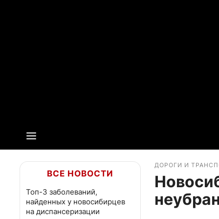
ДОРОГИ И ТРАНС
ВСЕ НОВОСТИ
Новосиб
Топ-3 заболеваний,
неубран
найденных у новосибирцев
на диспансеризации