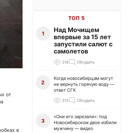
ТОП 5
Над Мочищем
1
впервые за 15 лет
запустили салют с
самолетов
318
Обсудить
Когда новосибирцам могут
2
не вернуть горячую воду —
ответ СГК
ых от
315
Обсудить
на
,
«Они его зарезали»: под
3
Новосибирском двое избили
мужчину — видео
робках в