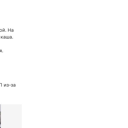
ой. На
 каша.
я.
П из-за