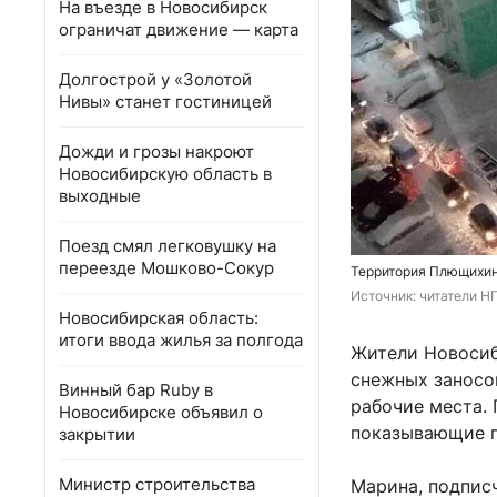
На въезде в Новосибирск
ограничат движение — карта
Долгострой у «Золотой
Нивы» станет гостиницей
Дожди и грозы накроют
Новосибирскую область в
выходные
Поезд смял легковушку на
переезде Мошково-Сокур
Территория Плющихин
Источник: 
читатели Н
Новосибирская область:
итоги ввода жилья за полгода
Жители Новосиб
снежных заносо
Винный бар Ruby в
рабочие места.
Новосибирске объявил о
показывающие п
закрытии
Министр строительства
Марина, подпис