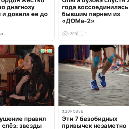
Гордон жестко
Ольга Бузова спустя 
по диагнозу
года воссоединилась
и довела ее до
бывшим парнем из
«ДОМа-2»
ить
203
1
ЗДОРОВЬЕ
рушение правил
Эти 7 безобидных
о слёз: звезды
привычек незаметно