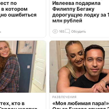
ест по
Ивлеева подарила
 в котором
Филиппу Бегаку
дно ошибиться
дорогущую лодку за 1
млн рублей
ь
165
Обсудить
РАЗВЛЕЧЕНИЯ
тех, кто в
«Моя любимая пара!»