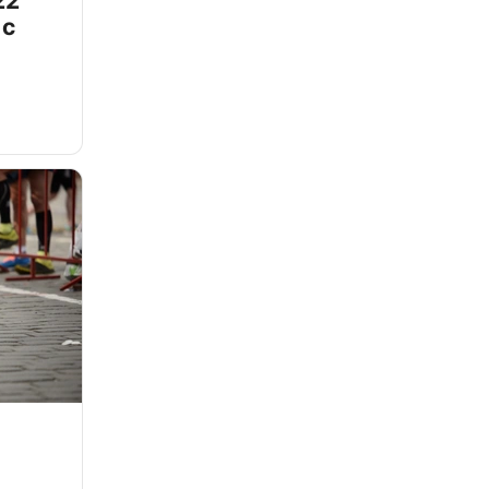
22
 с