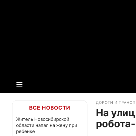
ДОРОГИ И ТРАНС
ВСЕ НОВОСТИ
На улиц
Житель Новосибирской
робота
области напал на жену при
ребенке