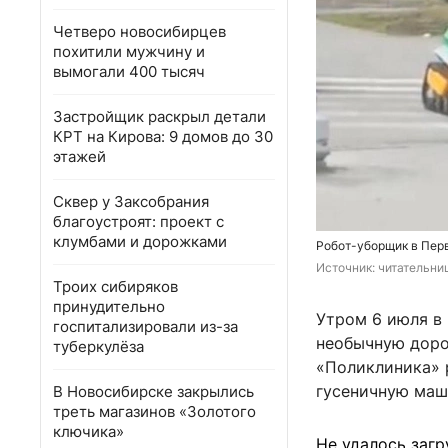
Четверо новосибирцев
похитили мужчину и
вымогали 400 тысяч
Застройщик раскрыл детали
КРТ на Кирова: 9 домов до 30
этажей
Сквер у Заксобрания
благоустроят: проект с
клумбами и дорожками
Робот-уборщик в Пер
Источник: 
читательни
Троих сибиряков
принудительно
Утром 6 июля в
госпитализировали из-за
необычную доро
туберкулёза
«Поликлиника» 
гусеничную маш
В Новосибирске закрылись
треть магазинов «Золотого
ключика»
Не удалось загр