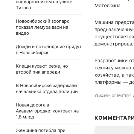
внедорожником на улице
Метелкина.
Титова
Новосибирский зоопарк
Машина предста
показал лемура вари на
предназначенную
видео
осуществляется
демонстрировал
Дожди и похолодание придут
в Новосибирск
Разработчики о
Клещи кусают реже, но
технику можно и
второй пик впереди
хозяйстве, а та
платформы — до
В Новосибирске задержали
начальника отдела полиции
Увидели опечатку? 
Новая дорога в
Академгородке: контракт на
1,8 млрд
КОММЕНТАР
Женщина погибла при