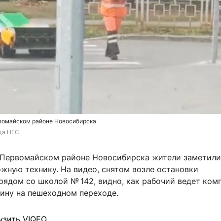
вомайском районе Новосибирска
ца НГС
 Первомайском районе Новосибирска жители заметили
жную технику. На видео, снятом возле остановки
рядом со школой № 142, видно, как рабочий ведет ком
ину на пешеходном переходе.
узить VIQEO