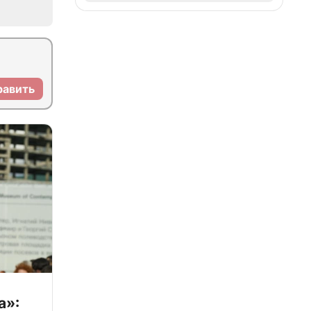
равить
а»: