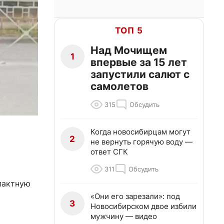
ТОП 5
Над Мочищем
1
впервые за 15 лет
запустили салют с
самолетов
315
Обсудить
Когда новосибирцам могут
2
не вернуть горячую воду —
ответ СГК
311
Обсудить
пактную
«Они его зарезали»: под
3
Новосибирском двое избили
мужчину — видео