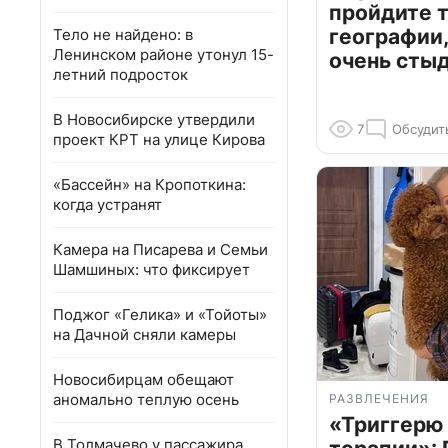
пройдите т
географии,
Тело не найдено: в
Ленинском районе утонул 15-
очень сты
летний подросток
В Новосибирске утвердили
7
Обсудит
проект КРТ на улице Кирова
«Бассейн» на Кропоткина:
когда устранят
Камера на Писарева и Семьи
Шамшиных: что фиксирует
Поджог «Гелика» и «Тойоты»
на Дачной сняли камеры
Новосибирцам обещают
аномально теплую осень
РАЗВЛЕЧЕНИЯ
«Триггерю 
В Толмачево у пассажира