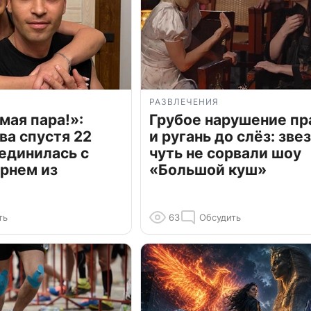
РАЗВЛЕЧЕНИЯ
мая пара!»:
Грубое нарушение пр
ва спустя 22
и ругань до слёз: зве
единилась с
чуть не сорвали шоу
рнем из
«Большой куш»
ть
63
Обсудить