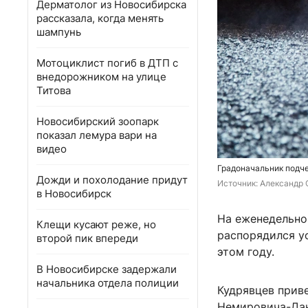
Дерматолог из Новосибирска
рассказала, когда менять
шампунь
Мотоциклист погиб в ДТП с
внедорожником на улице
Титова
Новосибирский зоопарк
показал лемура вари на
видео
Градоначальник подче
Дожди и похолодание придут
Источник: 
Александр 
в Новосибирск
На еженедельно
Клещи кусают реже, но
распорядился у
второй пик впереди
этом году.
В Новосибирске задержали
начальника отдела полиции
Кудрявцев прив
Немировича-Дан