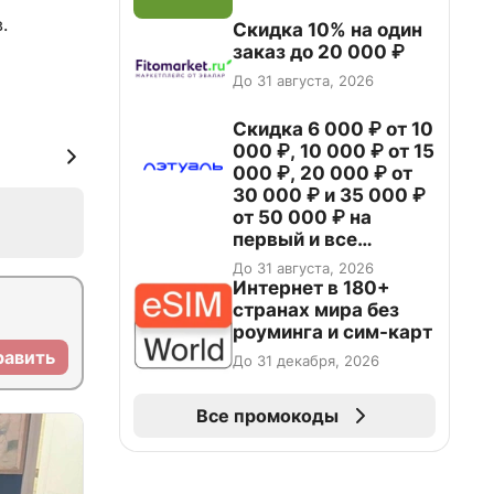
.
Скидка 10% на один
заказ до 20 000 ₽
До 31 августа, 2026
Скидка 6 000 ₽ от 10
000 ₽, 10 000 ₽ от 15
000 ₽, 20 000 ₽ от
30 000 ₽ и 35 000 ₽
от 50 000 ₽ на
первый и все
повторные заказы по
До 31 августа, 2026
промокоду НАБЕРИ
Интернет в 180+
странах мира без
роуминга и сим-карт
равить
До 31 декабря, 2026
Все промокоды