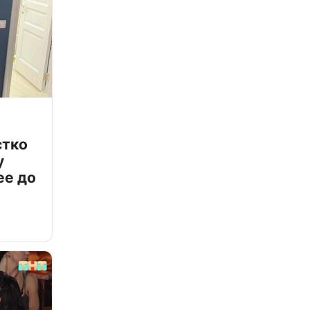
стко
у
ее до