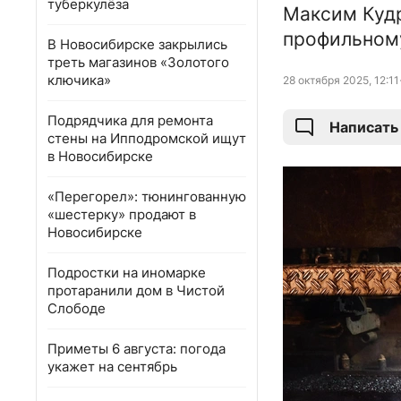
туберкулёза
Максим Кудр
профильном
В Новосибирске закрылись
треть магазинов «Золотого
ключика»
28 октября 2025, 12:11
Подрядчика для ремонта
Написать
стены на Ипподромской ищут
в Новосибирске
«Перегорел»: тюнингованную
«шестерку» продают в
Новосибирске
Подростки на иномарке
протаранили дом в Чистой
Слободе
Приметы 6 августа: погода
укажет на сентябрь