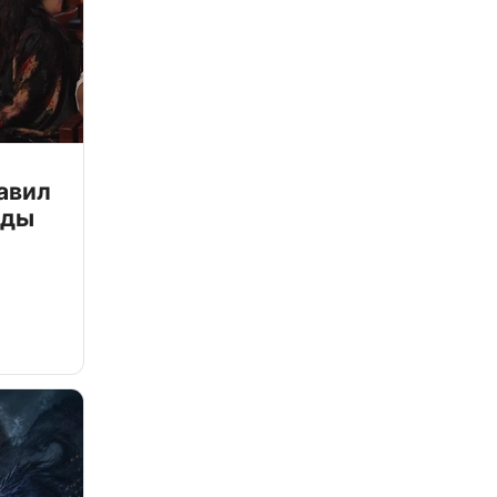
авил
зды