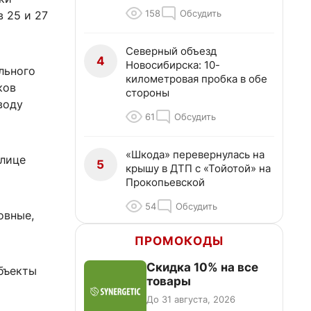
158
Обсудить
 25 и 27
Северный объезд
4
Новосибирска: 10-
льного
километровая пробка в обе
ков
стороны
воду
61
Обсудить
«Шкода» перевернулась на
улице
5
крышу в ДТП с «Тойотой» на
Прокопьевской
54
Обсудить
овные,
ПРОМОКОДЫ
Скидка 10% на все
бъекты
товары
До 31 августа, 2026