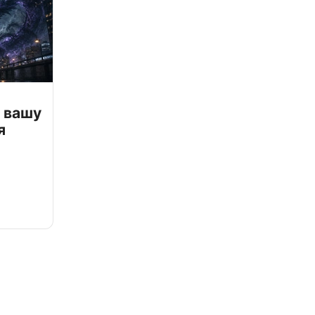
 вашу
я