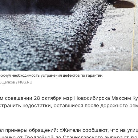
ркнул необходимость устранения дефектов по гарантии.
Ощепков / NGS.RU
м совещании 28 октября мэр Новосибирска Максим К
странить недостатки, оставшиеся после дорожного рем
ел примеры обращений: «Жители сообщают, что на ули
ченко от Троллейной до Станиславского выпирают лю