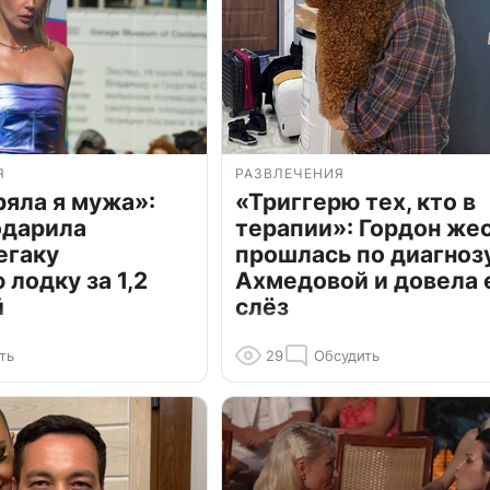
Я
РАЗВЛЕЧЕНИЯ
ряла я мужа»:
«Триггерю тех, кто в
одарила
терапии»: Гордон же
егаку
прошлась по диагноз
лодку за 1,2
Ахмедовой и довела 
й
слёз
ть
29
Обсудить