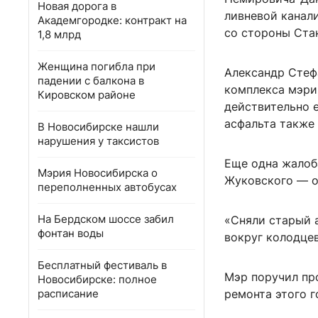
Новая дорога в
ливневой канали
Академгородке: контракт на
со стороны Ста
1,8 млрд
Женщина погибла при
Александр Стеф
падении с балкона в
комплекса мэрии
Кировском районе
действительно е
асфальта также 
В Новосибирске нашли
нарушения у таксистов
Еще одна жалоба
Мэрия Новосибирска о
Жуковского — о
переполненных автобусах
На Бердском шоссе забил
«Сняли старый 
фонтан воды
вокруг колодце
Бесплатный фестиваль в
Мэр поручил пр
Новосибирске: полное
расписание
ремонта этого г