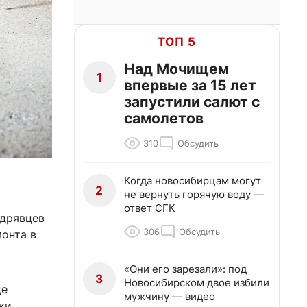
ТОП 5
Над Мочищем
1
впервые за 15 лет
запустили салют с
самолетов
310
Обсудить
Когда новосибирцам могут
2
не вернуть горячую воду —
ответ СГК
удрявцев
306
Обсудить
онта в
«Они его зарезали»: под
3
Новосибирском двое избили
це
мужчину — видео
ки