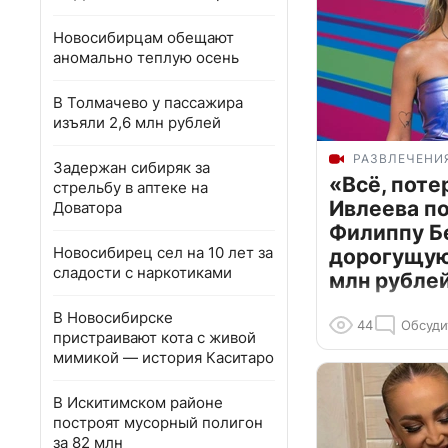
Новосибирцам обещают
аномально теплую осень
В Толмачево у пассажира
изъяли 2,6 млн рублей
РАЗВЛЕЧЕНИ
Задержан сибиряк за
«Всё, поте
стрельбу в аптеке на
Ивлеева п
Доватора
Филиппу Б
Новосибирец сел на 10 лет за
дорогущую 
сладости с наркотиками
млн рубле
В Новосибирске
44
Обсуди
пристраивают кота с живой
мимикой — история Каситаро
В Искитимском районе
построят мусорный полигон
за 82 млн