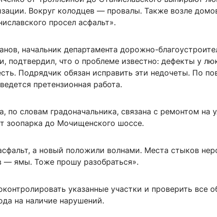
зации. Вокруг колодцев — провалы. Также возле домов
ниславского просел асфальт».
анов, начальник департамента дорожно-благоустроите
, подтвердил, что о проблеме известно: дефекты у лю
сть. Подрядчик обязан исправить эти недочеты. По по
ведется претензионная работа.
, по словам градоначальника, связана с ремонтом на 
т зоопарка до Мочищенского шоссе.
асфальт, а новый положили волнами. Места стыков нер
в — ямы. Тоже прошу разобраться».
оконтролировать указанные участки и проверить все о
ода на наличие нарушений.