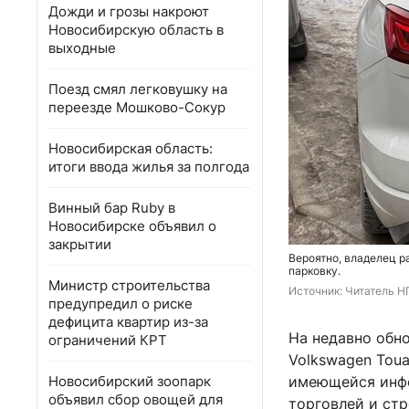
Дожди и грозы накроют
Новосибирскую область в
выходные
Поезд смял легковушку на
переезде Мошково-Сокур
Новосибирская область:
итоги ввода жилья за полгода
Винный бар Ruby в
Новосибирске объявил о
закрытии
Вероятно, владелец р
парковку.
Министр строительства
Источник: 
Читатель Н
предупредил о риске
дефицита квартир из-за
На недавно обн
ограничений КРТ
Volkswagen Toua
Новосибирский зоопарк
имеющейся инфо
объявил сбор овощей для
торговлей и ст