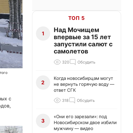
ТОП 5
Над Мочищем
1
впервые за 15 лет
запустили салют с
самолетов
320
Обсудить
того
Когда новосибирцам могут
2
не вернуть горячую воду —
ответ СГК
ных с
318
Обсудить
дов,
«Они его зарезали»: под
3
Новосибирском двое избили
мужчину — видео