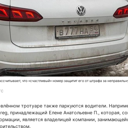
ассчитывает, что «счастливый» номер защитит его от штрафа за неправиль
ГС
овлённом тротуаре также паркуются водители. Наприм
reg, принадлежащий Елене Анатольевне П., которая, со
рмации, является владелицей компании, занимающей
роительством.