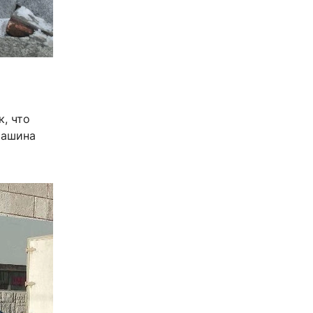
к, что
Машина