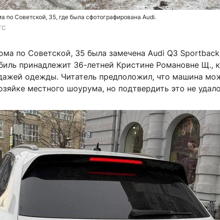
а по Советской, 35, где была сфотографирована Audi.
ГС
ома по Советской, 35 была замечена Audi Q3 Sportback
биль принадлежит 36-летней Кристине Романовне Щ., 
дажей одежды. Читатель предположил, что машина мо
зяйке местного шоурума, но подтвердить это не удало