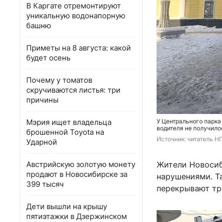
В Каргате отремонтируют
уникальную водонапорную
башню
Приметы на 8 августа: какой
будет осень
Почему у томатов
скручиваются листья: три
причины
Мэрия ищет владельца
У Центрального парка
водителя не получило
брошенной Toyota на
Источник: 
читатель Н
Ударной
Австрийскую золотую монету
Жители Новосиб
продают в Новосибирске за
нарушениями. Т
399 тысяч
перекрывают тро
Дети вышли на крышу
пятиэтажки в Дзержинском