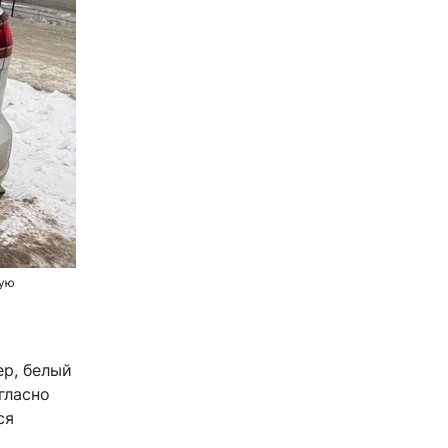
ную
ер, белый
гласно
ся