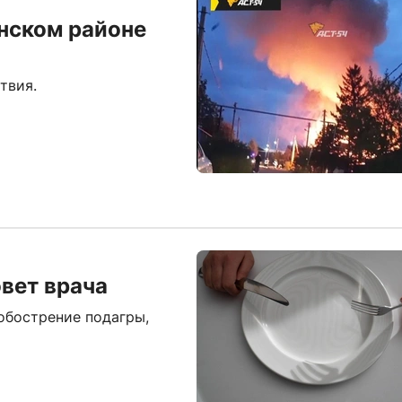
нском районе
твия.
овет врача
обострение подагры,