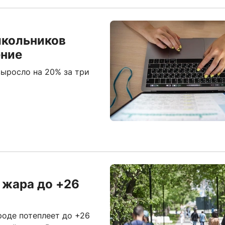
школьников
ение
выросло на 20% за три
 жара до +26
оде потеплеет до +26