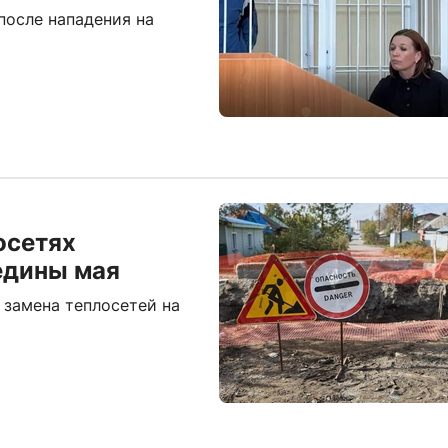
после нападения на
осетях
едины мая
 замена теплосетей на