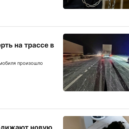
рть на трассе в
омобиля произошло
ближают новую