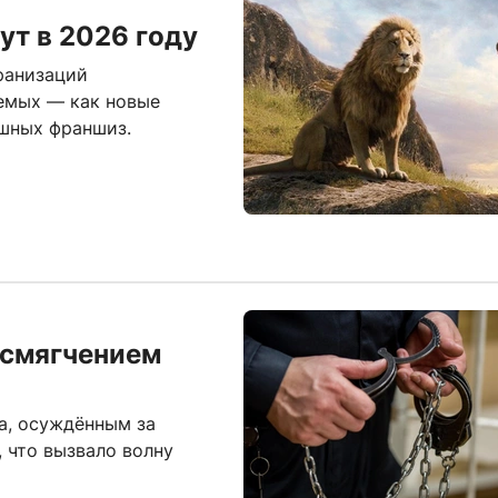
ут в 2026 году
ранизаций
емых — как новые
ешных франшиз.
 смягчением
а, осуждённым за
, что вызвало волну