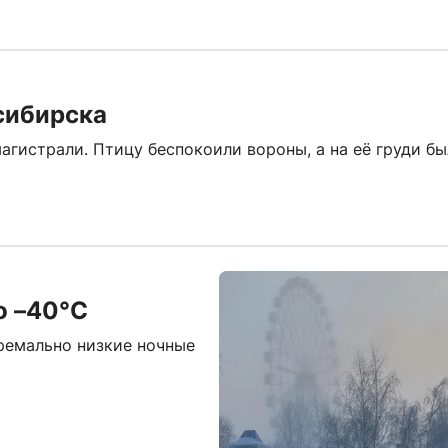
сибирска
гистрали. Птицу беспокоили вороны, а на её груди б
о –40°С
тремально низкие ночные