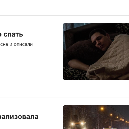
о спать
сна и описали
рализовала