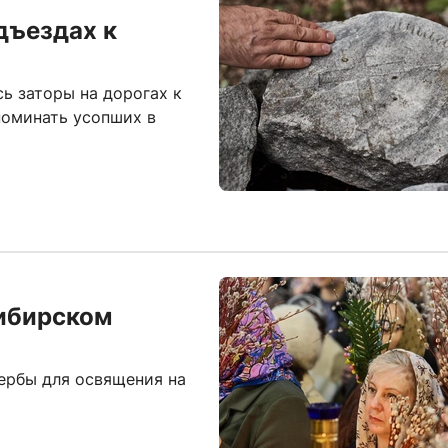
дъездах к
ь заторы на дорогах к
поминать усопших в
сибирском
ербы для освящения на