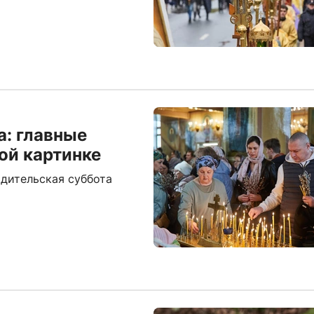
а: главные
ой картинке
одительская суббота