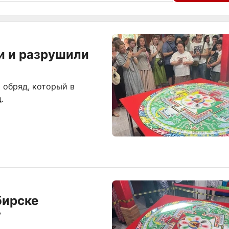
и и разрушили
 обряд, который в
.
бирске
у