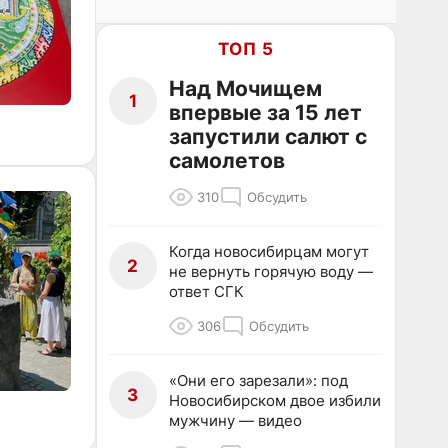
ТОП 5
Над Мочищем
1
впервые за 15 лет
запустили салют с
самолетов
310
Обсудить
Когда новосибирцам могут
2
не вернуть горячую воду —
ответ СГК
306
Обсудить
«Они его зарезали»: под
3
Новосибирском двое избили
мужчину — видео