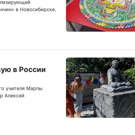
олизирующей
инчин» в Новосибирске.
вую в России
го учителя Марпы
р Алексей