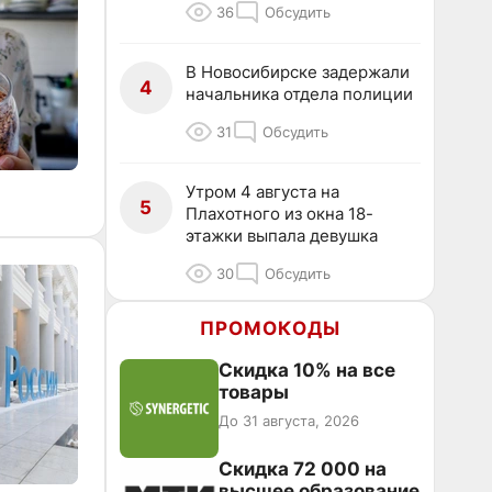
36
Обсудить
В Новосибирске задержали
4
начальника отдела полиции
31
Обсудить
Утром 4 августа на
5
Плахотного из окна 18-
этажки выпала девушка
30
Обсудить
ПРОМОКОДЫ
Скидка 10% на все
товары
До 31 августа, 2026
Скидка 72 000 на
высшее образование