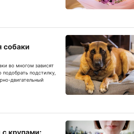
я собаки
аки во многом зависят
о подобрать подстилку,
орно-двигательный
 с крупами: