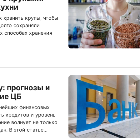
кухни
к хранить крупы, чтобы
долго сохраняли
х способах хранения
у: прогнозы и
ие ЦБ
жнейших финансовых
ть кредитов и уровень
ние волнует не только
ан. В этой статье
ой ставки и когда оно