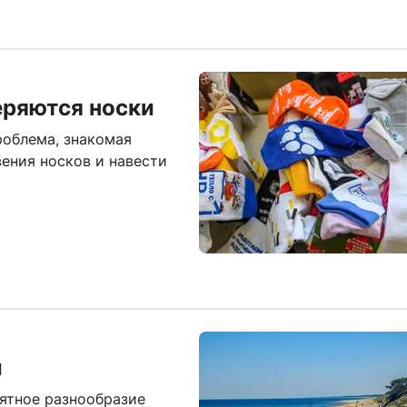
еряются носки
роблема, знакомая
вения носков и навести
ы
ятное разнообразие