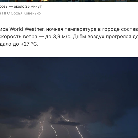
розы — около 25 минут
а НГС Софья Ковенько
са World Weather, ночная температура в городе соста
 скорость ветра — до 3,9 м/с. Днём воздух прогрелся до
дало до +27 °C.