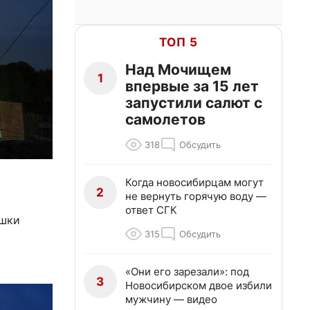
ТОП 5
Над Мочищем
1
впервые за 15 лет
запустили салют с
самолетов
318
Обсудить
Когда новосибирцам могут
2
не вернуть горячую воду —
ответ СГК
ышки
315
Обсудить
«Они его зарезали»: под
3
Новосибирском двое избили
мужчину — видео