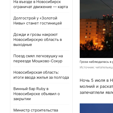
На въезде в Новосибирск
ограничат движение — карта
Долгострой у «Золотой
Нивы» станет гостиницей
Дожди и грозы накроют
Новосибирскую область в
выходные
Поезд смял легковушку на
переезде Мошково-Сокур
Гроза наблюдалась в
Источник: 
читательиц
Новосибирская область:
итоги ввода жилья за полгода
Ночь 5 июля в 
молний и раска
Винный бар Ruby в
запечатлели явл
Новосибирске объявил о
закрытии
Министр строительства