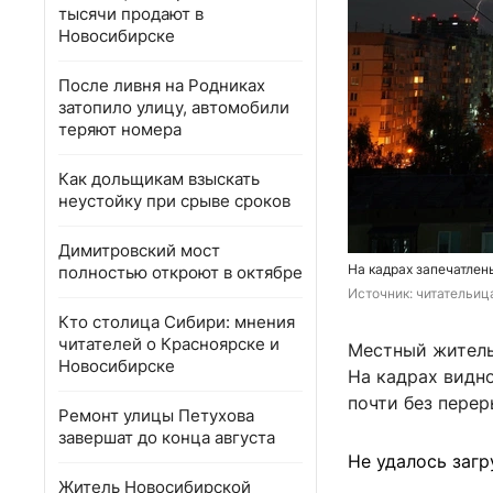
тысячи продают в
Новосибирске
После ливня на Родниках
затопило улицу, автомобили
теряют номера
Как дольщикам взыскать
неустойку при срыве сроков
Димитровский мост
На кадрах запечатлен
полностью откроют в октябре
Источник: 
читательиц
Кто столица Сибири: мнения
читателей о Красноярске и
Местный житель 
Новосибирске
На кадрах видно
почти без перер
Ремонт улицы Петухова
завершат до конца августа
Не удалось загр
Житель Новосибирской