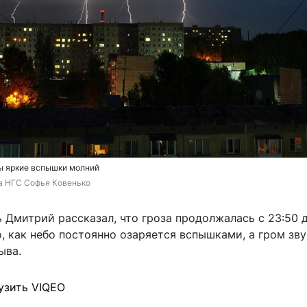
ы яркие вспышки молний
а НГС Софья Ковенько
Дмитрий рассказал, что гроза продолжалась с 23:50 д
, как небо постоянно озаряется вспышками, а гром зв
ыва.
узить VIQEO