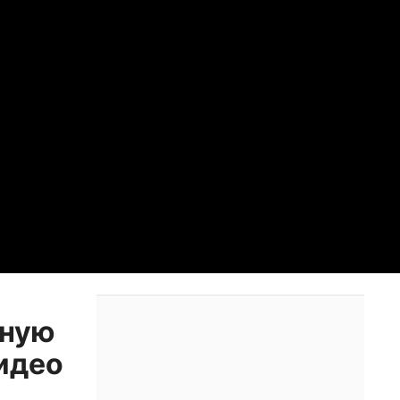
чную
видео