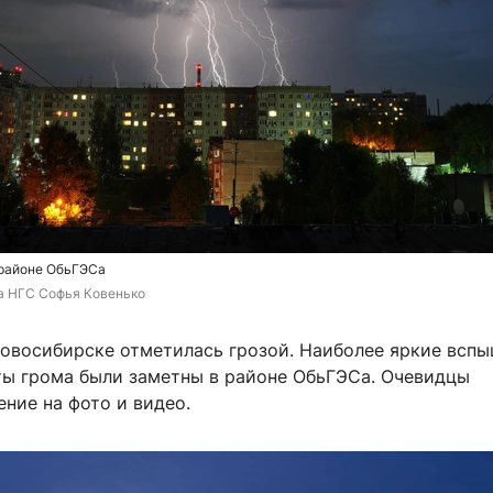
 районе ОбьГЭСа
а НГС 
Софья Ковенько
Новосибирске отметилась грозой. Наиболее яркие всп
ты грома были заметны в районе ОбьГЭСа. Очевидцы
ение на фото и видео.