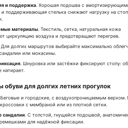
ия и поддержка
. Хорошая подошва с амортизирующим
 и поддерживающая стелька снижают нагрузку на стоп
к.
емые материалы
. Текстиль, сетка, натуральная кожа
ют циркуляцию воздуха и предотвращают перегрев.
. Для долгих маршрутов выбирайте максимально облег
 сандалии или мокасины.
фиксация
. Шнуровка или застёжки фиксируют стопу: об
е натирает.
 обуви для долгих летних прогулок
. Беговые и городские, с воздухопроницаемым верхом.
кроссовки с мембраной или из плотной сетки.
е сандалии
. С толстой, гнущейся подошвой, анатомиче
 ремешками для надёжной фиксации.