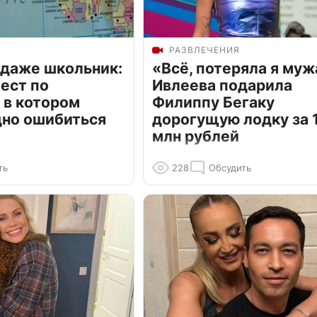
РАЗВЛЕЧЕНИЯ
 даже школьник:
«Всё, потеряла я муж
ест по
Ивлеева подарила
 в котором
Филиппу Бегаку
дно ошибиться
дорогущую лодку за 1
млн рублей
ть
228
Обсудить