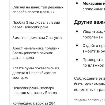
Мокасины 
Слизни на даче: три дешевых
спокойных п
способа спасти цветник
Другие важ
Пробка 3 км сковала левый
берег Новосибирска
Убедитесь, 
проблемам 
Зима по приметам 7 августа
Отдайте пр
Арест начальника полиции
амортизиру
Заельцовского района:
детали дела
Проверьте,
по влажной
Котята пумы показались из
домика в Новосибирском
зоопарке
Соблюдение эти
быть максималь
Новосибирский зоопарк
возможных трав
показал мартышку Бразза
Увидели опечатку? 
Коллекцию марок за 284