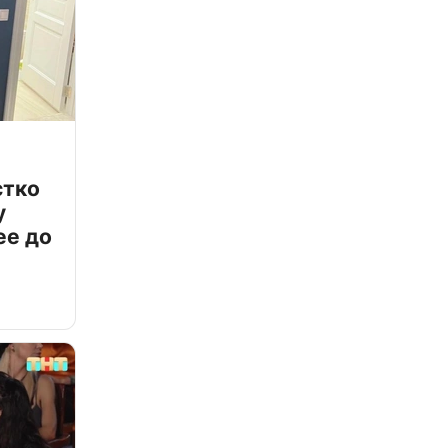
стко
у
ее до