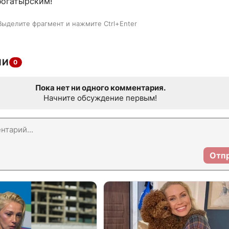
богатырским!
Выделите фрагмент и нажмите Ctrl+Enter
ИИ
0
Пока нет ни одного комментария.
Начните обсуждение первым!
Отп