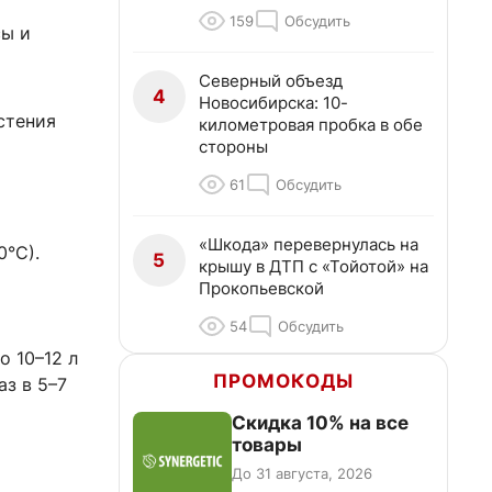
159
Обсудить
сы и
Северный объезд
4
Новосибирска: 10-
стения
километровая пробка в обе
стороны
61
Обсудить
т
«Шкода» перевернулась на
0°С).
5
крышу в ДТП с «Тойотой» на
Прокопьевской
54
Обсудить
о 10–12 л
ПРОМОКОДЫ
аз в 5–7
Скидка 10% на все
товары
До 31 августа, 2026