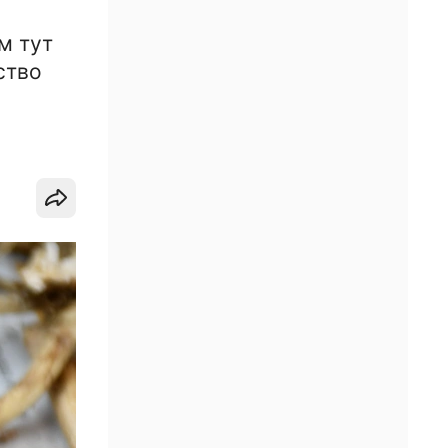
м тут
ство