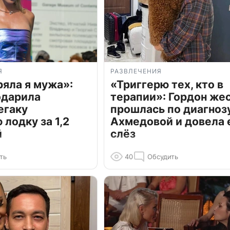
Я
РАЗВЛЕЧЕНИЯ
ряла я мужа»:
«Триггерю тех, кто в
одарила
терапии»: Гордон же
егаку
прошлась по диагноз
лодку за 1,2
Ахмедовой и довела 
й
слёз
ть
40
Обсудить