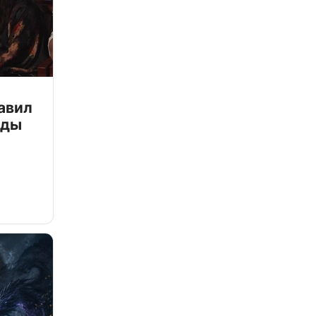
авил
зды