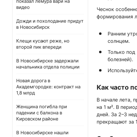
показал лемура вари на
видео
Чеснок особенн
формирования л
Дожди и похолодание придут
в Новосибирск
Ранним утр
Клещи кусают реже, но
солнцем.
второй пик впереди
Только под 
болезней).
В Новосибирске задержали
начальника отдела полиции
Используйт
Новая дорога в
Как часто п
Академгородке: контракт на
1,8 млрд
В начале лета, 
Женщина погибла при
на 1 м². В пери
падении с балкона в
дней. За 2–3 н
Кировском районе
прекращают за 1
В Новосибирске нашли