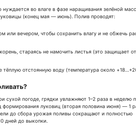
о нуждается во влаге в фазе наращивания зелёной мас
уковицы (конец мая — июнь). Полив проводят:
ом или вечером, чтобы сохранить влагу и не обжечь ра
корень, стараясь не намочить листья (это защищает о
е тёплую отстоянную воду (температура около +18…+2
оливать?
при сухой погоде, грядки увлажняют 1–2 раза в неделю п
од формирования луковиц (вторая половина июня) — 1 р
едели до сбора урожая поливы сокращают и полностью
0 дней до выкопки.