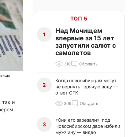
ТОП 5
Над Мочищем
1
впервые за 15 лет
запустили салют с
самолетов
310
Обсудить
овицы
Когда новосибирцам могут
2
не вернуть горячую воду —
ответ СГК
 так и
306
Обсудить
берём
«Они его зарезали»: под
3
Новосибирском двое избили
мужчину — видео