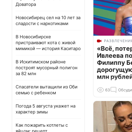
Доватора
Новосибирец сел на 10 лет за
сладости с наркотиками
В Новосибирске
РАЗВЛЕЧЕНИ
пристраивают кота с живой
«Всё, поте
мимикой — история Каситаро
Ивлеева п
В Искитимском районе
Филиппу Б
построят мусорный полигон
дорогущую 
за 82 млн
млн рубле
Спасатели вытащили из Оби
63
Обсуди
семью с ребенком
Погода 5 августа укажет на
характер зимы
Как пожарить котлеты с
яйцом: рецепт