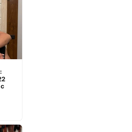
:
22
 с