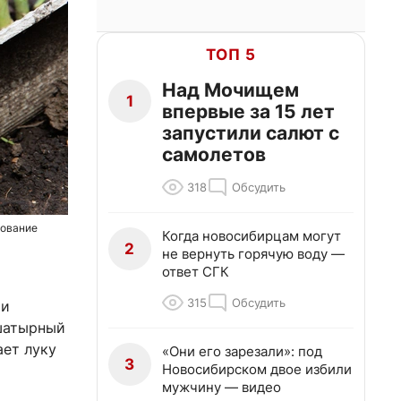
ТОП 5
Над Мочищем
1
впервые за 15 лет
запустили салют с
самолетов
318
Обсудить
рование
Когда новосибирцам могут
2
не вернуть горячую воду —
ответ СГК
315
Обсудить
 и
ашатырный
ает луку
«Они его зарезали»: под
3
Новосибирском двое избили
мужчину — видео