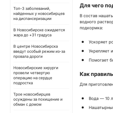
Для чего п
Топ-3 заболеваний,
найденных у новосибирцев
В состав нашат
на диспансеризации
водного раство
подкормка:
В Новосибирске ожидается
жара до +31 градуса
Ускоряет р
В центре Новосибирска
Укрепляет 
введут особый режим из-за
провала дороги
Помогает б
Новосибирские хирурги
провели четвертую
Как правиль
операцию на сердце
подростка
Для приготовле
Трое новосибирцев
Вода — 10 
осуждены за похищение и
обман с домом
Нашатырный