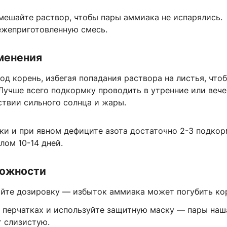
мешайте раствор, чтобы пары аммиака не испарялись.
ежеприготовленную смесь.
менения
од корень, избегая попадания раствора на листья, что
 Лучше всего подкормку проводить в утренние или веч
ствии сильного солнца и жары.
ки и при явном дефиците азота достаточно 2-3 подкор
алом 10-14 дней.
ожности
йте дозировку — избыток аммиака может погубить ко
в перчатках и используйте защитную маску — пары на
 слизистую.