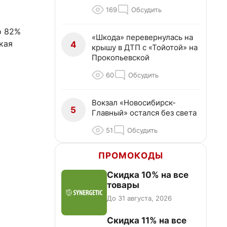
169
Обсудить
о 82%
«Шкода» перевернулась на
кая
4
крышу в ДТП с «Тойотой» на
Прокопьевской
60
Обсудить
Вокзал «Новосибирск-
5
Главный» остался без света
51
Обсудить
ПРОМОКОДЫ
Скидка 10% на все
товары
До 31 августа, 2026
Скидка 11% на все