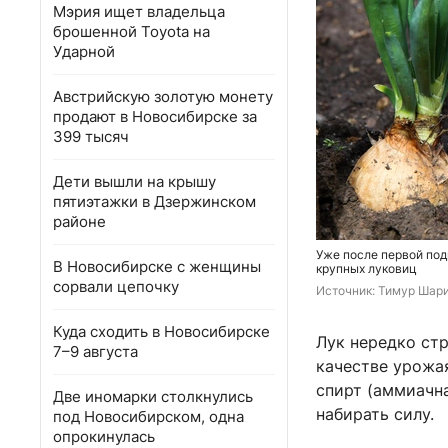
Мэрия ищет владельца
брошенной Toyota на
Ударной
Австрийскую золотую монету
продают в Новосибирске за
399 тысяч
Дети вышли на крышу
пятиэтажки в Дзержинском
районе
Уже после первой под
В Новосибирске с женщины
крупных луковиц
сорвали цепочку
Источник: 
Тимур Шари
Куда сходить в Новосибирске
Лук нередко стр
7–9 августа
качестве урожа
спирт (аммиачна
Две иномарки столкнулись
набирать силу.
под Новосибирском, одна
опрокинулась