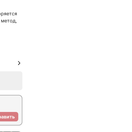
оряется
 метод,
равить