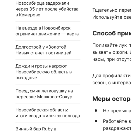
Новосибирца задержали
через 35 лет после убийства
Тщательно пере
в Кемерове
Используйте св
На въезде в Новосибирск
Способ при
ограничат движение — карта
Поливайте лук п
Долгострой у «Золотой
вызвать ожоги.
Нивы» станет гостиницей
часы, при отсут
Дожди и грозы накроют
Новосибирскую область в
Для профилакти
выходные
сезон, с интерв
Поезд смял легковушку на
переезде Мошково-Сокур
Меры остор
Новосибирская область:
Не превыша
итоги ввода жилья за полгода
Работайте 
раздражают
Винный бар Ruby в