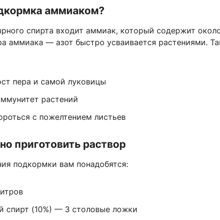
одкормка аммиаком?
ырного спирта входит аммиак, который содержит окол
ра аммиака — азот быстро усваивается растениями. Та
ост пера и самой луковицы
иммунитет растений
ороться с пожелтением листьев
но приготовить раствор
ния подкормки вам понадобятся:
литров
 спирт (10%) — 3 столовые ложки