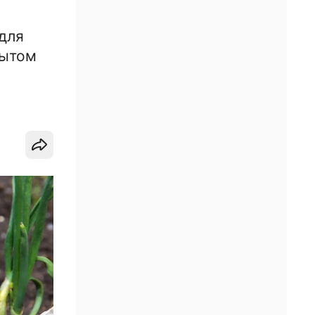
для
рытом