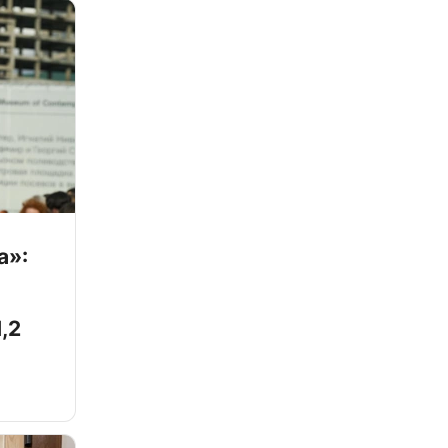
а»:
,2