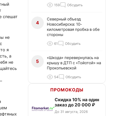
тный
159
Обсудить
т
е спешат
Северный объезд
4
Новосибирска: 10-
километровая пробка в обе
стороны
мы не
с
61
Обсудить
то я
ть, а
«Шкода» перевернулась на
5
ебя не
крышу в ДТП с «Тойотой» на
Прокопьевской
ещайтесь
а
54
Обсудить
—
ПРОМОКОДЫ
Скидка 10% на один
я
заказ до 20 000 ₽
шем
До 31 августа, 2026
нефтяных