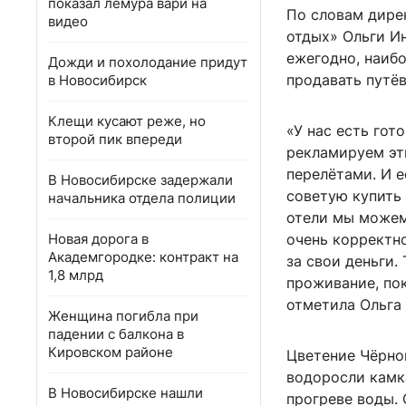
показал лемура вари на
По словам дире
видео
отдых» Ольги И
ежегодно, наибо
Дожди и похолодание придут
продавать путёв
в Новосибирск
Клещи кусают реже, но
«У нас есть гот
второй пик впереди
рекламируем эт
перелётами. И е
В Новосибирске задержали
советую купить
начальника отдела полиции
отели мы можем 
Новая дорога в
очень корректно
Академгородке: контракт на
за свои деньги.
1,8 млрд
проживание, пок
отметила Ольга
Женщина погибла при
падении с балкона в
Кировском районе
Цветение Чёрно
водоросли камк
В Новосибирске нашли
прогреве воды.