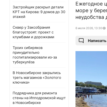
Ежегодное ц
Застройщик раскрыл детали
море у бере
КРТ на Кирова: 9 домов до 30
неудобства 
этажей
Сквер у Заксобрания
6 июля 2026, 13:30
благоустроят: проект с
клумбами и дорожками
Написать
Троих сибиряков
принудительно
госпитализировали из-за
туберкулёза
В Новосибирске закрылись
треть магазинов «Золотого
ключика»
Подрядчика для ремонта
стены на Ипподромской ищут
в Новосибирске