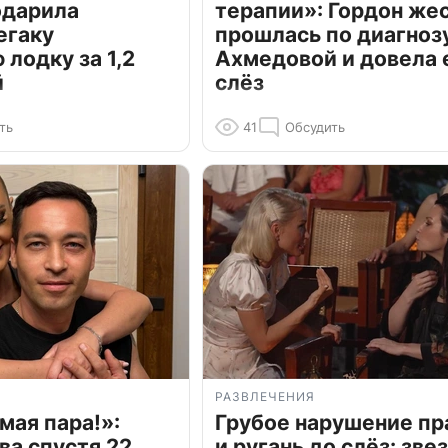
одарила
терапии»: Гордон же
егаку
прошлась по диагноз
лодку за 1,2
Ахмедовой и довела 
й
слёз
ть
41
Обсудить
РАЗВЛЕЧЕНИЯ
мая пара!»:
Грубое нарушение пр
ва спустя 22
и ругань до слёз: зве