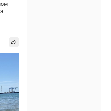
ном
ая