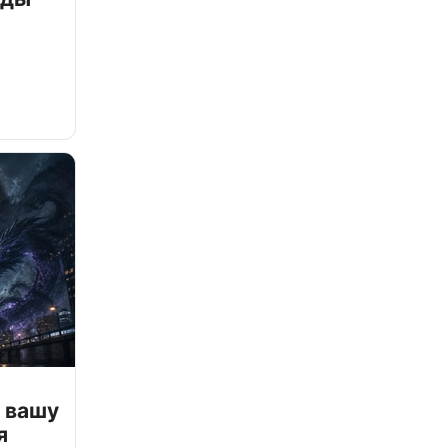
 вашу
я