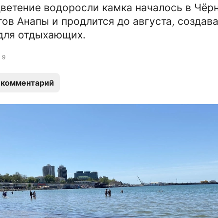
ветение водоросли камка началось в Чёр
гов Анапы и продлится до августа, создав
для отдыхающих.
9
 комментарий