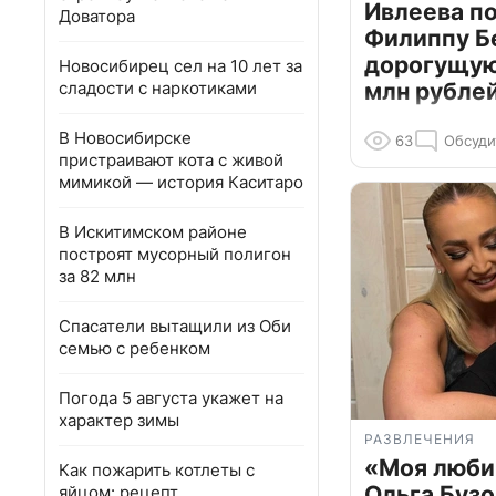
Ивлеева п
Доватора
Филиппу Б
дорогущую 
Новосибирец сел на 10 лет за
сладости с наркотиками
млн рубле
В Новосибирске
63
Обсуди
пристраивают кота с живой
мимикой — история Каситаро
В Искитимском районе
построят мусорный полигон
за 82 млн
Спасатели вытащили из Оби
семью с ребенком
Погода 5 августа укажет на
характер зимы
РАЗВЛЕЧЕНИЯ
«Моя люби
Как пожарить котлеты с
Ольга Бузо
яйцом: рецепт