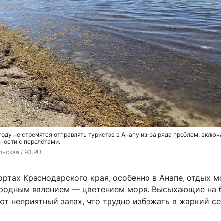
году не стремятся отправлять туристов в Анапу из-за ряда проблем, включ
ности с перелётами.
льская / 93.RU
ортах Краснодарского края, особенно в Анапе, отдых 
родным явлением — цветением моря. Высыхающие на 
т неприятный запах, что трудно избежать в жаркий се