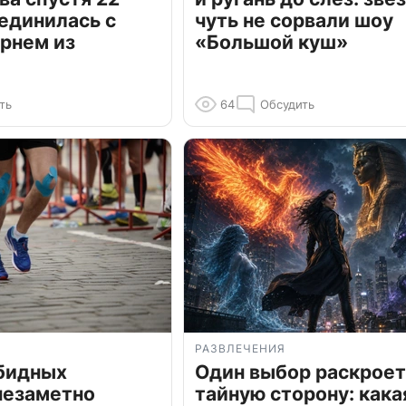
единилась с
чуть не сорвали шоу
рнем из
«Большой куш»
ть
64
Обсудить
РАЗВЛЕЧЕНИЯ
обидных
Один выбор раскроет
незаметно
тайную сторону: кака