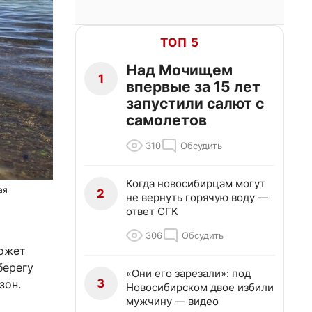
ТОП 5
Над Мочищем
1
впервые за 15 лет
запустили салют с
самолетов
310
Обсудить
Когда новосибирцам могут
ая
2
не вернуть горячую воду —
ответ СГК
306
Обсудить
может
берегу
«Они его зарезали»: под
3
зон.
Новосибирском двое избили
мужчину — видео