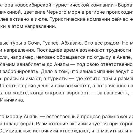
ктора новосибирской туристической компании «Барха
ничкиной, цветение Чёрного моря в регионе происходи
лее активно в июле. Туристические компании сейчас н
ки в этом направлении.
овые туры в Сочи, Туапсе, Абхазию. Это всё рядом. Но 
и направления. Последнее время возникают трудности 
сли, например, человек обращается по отдыху в Анапе, 
 самим авиабилеты до Анапы — под свою ответственнос
забронировать. Дело в том, что авиакомпании ведут с
: рейсы снимают, а туристы — где хотите, там и разм
 То есть за рейс деньги вам возместят, а потраченное н
а вы ждёте, когда откроют аэропорт, — за ваш счёт», 
 Иничкина.
го моря у Анапы — естественный процесс размножени
а (кладофора). Размножение активизируется при хоро
 Официальные источники утверждают, что мазутных и 