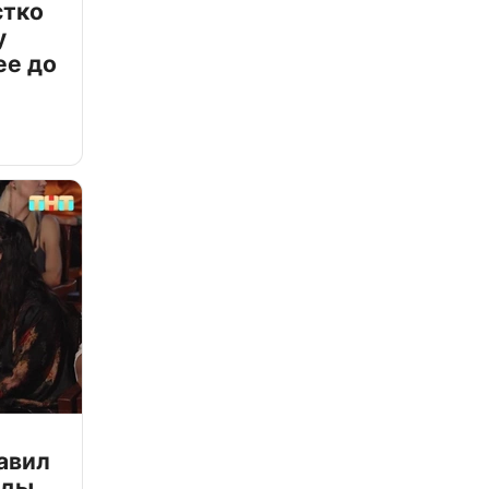
стко
у
ее до
авил
зды