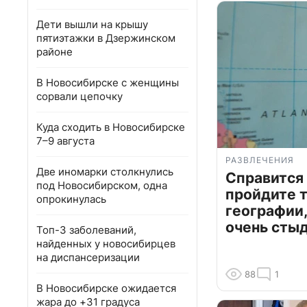
Дети вышли на крышу
пятиэтажки в Дзержинском
районе
В Новосибирске с женщины
сорвали цепочку
Куда сходить в Новосибирске
7–9 августа
РАЗВЛЕЧЕНИЯ
Две иномарки столкнулись
Справится
под Новосибирском, одна
пройдите т
опрокинулась
географии,
очень сты
Топ-3 заболеваний,
найденных у новосибирцев
на диспансеризации
88
1
В Новосибирске ожидается
жара до +31 градуса