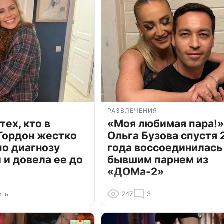
РАЗВЛЕЧЕНИЯ
тех, кто в
«Моя любимая пара!»
Гордон жестко
Ольга Бузова спустя 
по диагнозу
года воссоединилась
и довела ее до
бывшим парнем из
«ДОМа-2»
ить
247
3