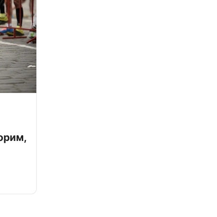
орим,