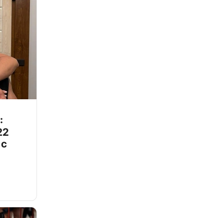
:
22
 с