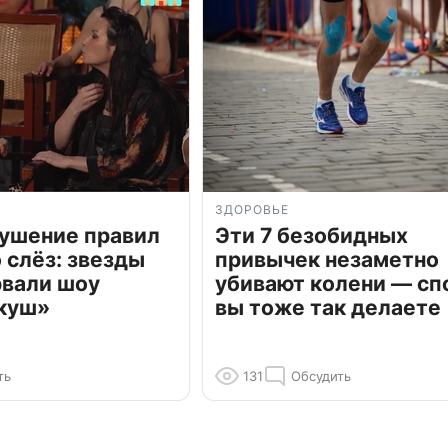
ЗДОРОВЬЕ
рушение правил
Эти 7 безобидных
о слёз: звезды
привычек незаметно
рвали шоу
убивают колени — сп
куш»
вы тоже так делаете
ть
131
Обсудить