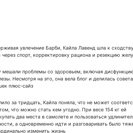
рживая увлечение Барби, Кайла Лавенд шла к сходству
 через спорт, корректировку рациона и резекцию жел
у мешали проблемы со здоровьем, включая дисфункци
зы. Несмотря на это, она вела блог и делилась совет
шек плюс-сайз
лило за тридцать, Кайла поняла, что не может соответ
том, что можно стать кем угодно. При весе 154 кг ей
купать два места в самолете и пользоваться удлините
ости, а одновременно идти и разговаривать было тяже
ардинально изменить жизнь