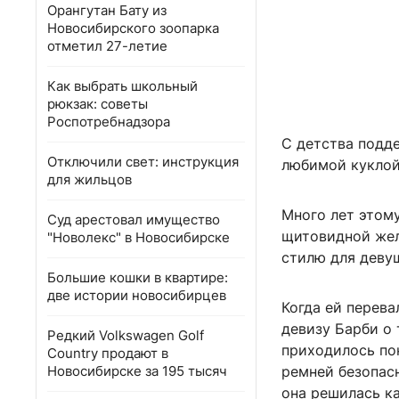
Орангутан Бату из
Новосибирского зоопарка
отметил 27-летие
Как выбрать школьный
рюкзак: советы
Роспотребнадзора
С детства подде
Отключили свет: инструкция
любимой куклой
для жильцов
Много лет этом
Суд арестовал имущество
щитовидной желе
"Новолекс" в Новосибирске
стилю для деву
Большие кошки в квартире:
две истории новосибирцев
Когда ей перева
девизу Барби о 
Редкий Volkswagen Golf
приходилось по
Country продают в
Новосибирске за 195 тысяч
ремней безопасн
она решилась к