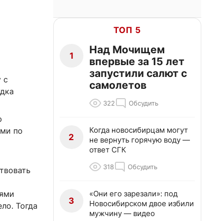
ТОП 5
Над Мочищем
1
впервые за 15 лет
запустили салют с
 с
самолетов
удка
322
Обсудить
ю
Когда новосибирцам могут
ами по
2
не вернуть горячую воду —
ответ СГК
318
Обсудить
ствовать
«Они его зарезали»: под
лями
3
Новосибирском двое избили
ло. Тогда
мужчину — видео