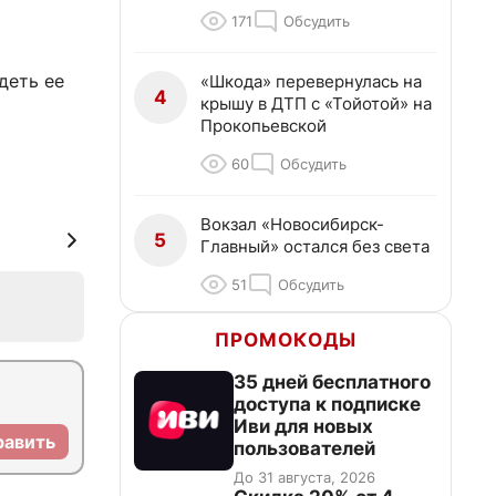
171
Обсудить
деть ее
«Шкода» перевернулась на
4
крышу в ДТП с «Тойотой» на
Прокопьевской
60
Обсудить
Вокзал «Новосибирск-
5
Главный» остался без света
51
Обсудить
ПРОМОКОДЫ
35 дней бесплатного
доступа к подписке
Иви для новых
равить
пользователей
До 31 августа, 2026