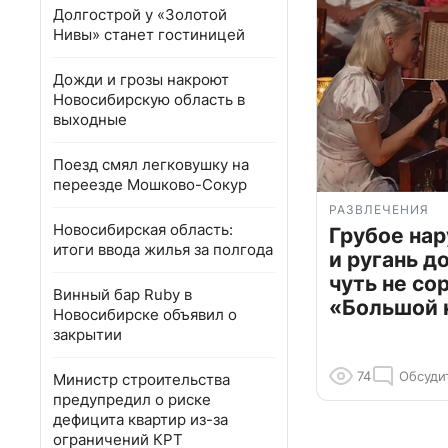
Долгострой у «Золотой
Нивы» станет гостиницей
Дожди и грозы накроют
Новосибирскую область в
выходные
Поезд смял легковушку на
переезде Мошково-Сокур
РАЗВЛЕЧЕНИЯ
Новосибирская область:
Грубое на
итоги ввода жилья за полгода
и ругань д
чуть не со
Винный бар Ruby в
«Большой 
Новосибирске объявил о
закрытии
74
Обсуди
Министр строительства
предупредил о риске
дефицита квартир из-за
ограничений КРТ