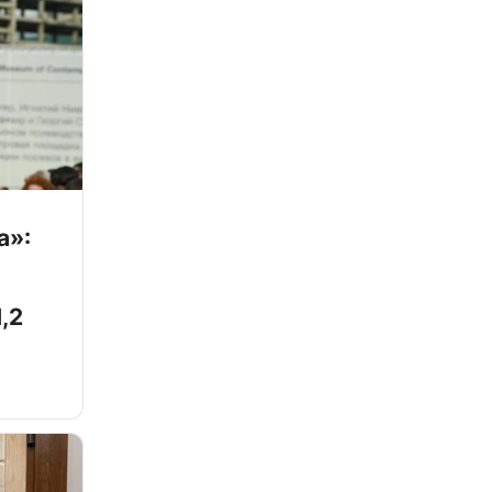
а»:
,2