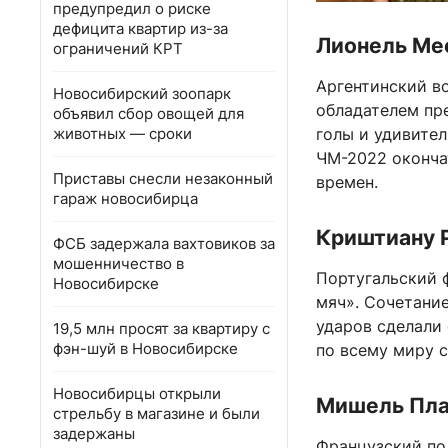
предупредил о риске
дефицита квартир из-за
Лионель Ме
ограничений КРТ
Аргентинский в
Новосибирский зоопарк
обладателем пр
объявил сбор овощей для
животных — сроки
голы и удивител
ЧМ-2022 оконча
Приставы снесли незаконный
времен.
гараж новосибирца
Криштиану Р
ФСБ задержала вахтовиков за
мошенничество в
Португальский 
Новосибирске
мяч». Сочетани
ударов сделали
19,5 млн просят за квартиру с
фэн-шуй в Новосибирске
по всему миру 
Новосибирцы открыли
Мишель Пла
стрельбу в магазине и были
задержаны
Французский по