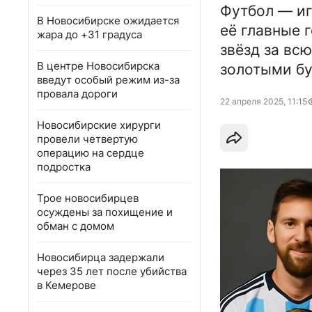
Футбол — иг
В Новосибирске ожидается
её главные 
жара до +31 градуса
звёзд за вс
В центре Новосибирска
золотыми бу
введут особый режим из-за
провала дороги
22 апреля 2025, 11:15
Новосибирские хирурги
провели четвертую
операцию на сердце
подростка
Трое новосибирцев
осуждены за похищение и
обман с домом
Новосибирца задержали
через 35 лет после убийства
в Кемерове