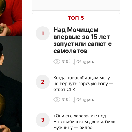
ТОП 5
Над Мочищем
1
впервые за 15 лет
запустили салют с
самолетов
316
Обсудить
Когда новосибирцам могут
2
не вернуть горячую воду —
ответ СГК
315
Обсудить
«Они его зарезали»: под
3
Новосибирском двое избили
мужчину — видео