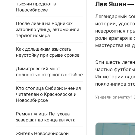
Лев Яшин — 
тысячи продают в
Новосибирске
Легендарный со
После ливня на Родниках
истории, удост
затопило улицу, автомобили
невероятная пр
теряют номера
роли вратаря в
мастерства на д
Как дольщикам взыскать
неустойку при срыве сроков
Эти шесть леген
Димитровский мост
частью футболь
полностью откроют в октябре
Их истории вдо
поклонников эт
Кто столица Сибири: мнения
читателей о Красноярске и
Увидели опечатку? 
Новосибирске
Ремонт улицы Петухова
завершат до конца августа
Житель Новосибирской