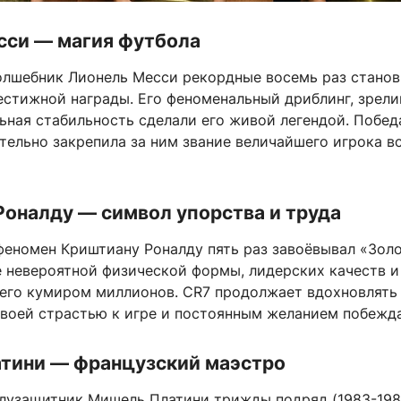
сси — магия футбола
олшебник Лионель Месси рекордные восемь раз станов
естижной награды. Его феноменальный дриблинг, зрел
ьная стабильность сделали его живой легендой. Побед
тельно закрепила за ним звание величайшего игрока в
оналду — символ упорства и труда
феномен Криштиану Роналду пять раз завоёвывал «Зол
е невероятной физической формы, лидерских качеств 
 его кумиром миллионов. CR7 продолжает вдохновлять
своей страстью к игре и постоянным желанием побежда
тини — французский маэстро
лузащитник Мишель Платини трижды подряд (1983-198