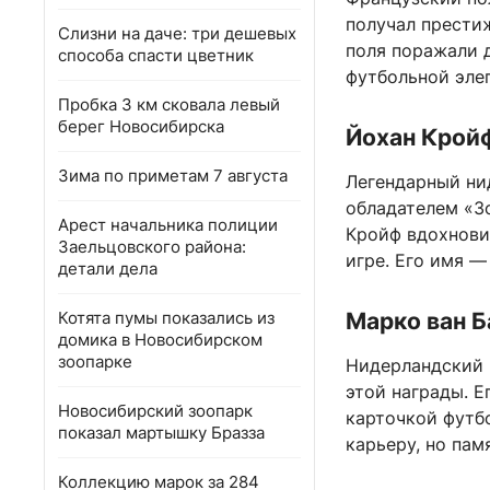
получал прести
Слизни на даче: три дешевых
поля поражали 
способа спасти цветник
футбольной элег
Пробка 3 км сковала левый
берег Новосибирска
Йохан Крой
Зима по приметам 7 августа
Легендарный ни
обладателем «Зо
Арест начальника полиции
Кройф вдохнови
Заельцовского района:
игре. Его имя 
детали дела
Котята пумы показались из
Марко ван Б
домика в Новосибирском
зоопарке
Нидерландский 
этой награды. Е
Новосибирский зоопарк
карточкой футб
показал мартышку Бразза
карьеру, но пам
Коллекцию марок за 284