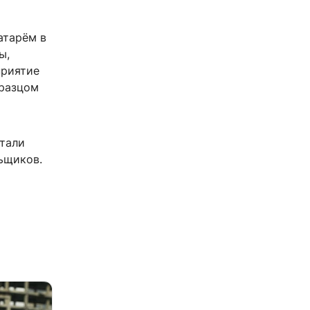
атарём в
ы,
приятие
бразцом
стали
ьщиков.