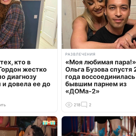
РАЗВЛЕЧЕНИЯ
тех, кто в
«Моя любимая пара!»
Гордон жестко
Ольга Бузова спустя 
по диагнозу
года воссоединилась
и довела ее до
бывшим парнем из
«ДОМа-2»
ить
218
2