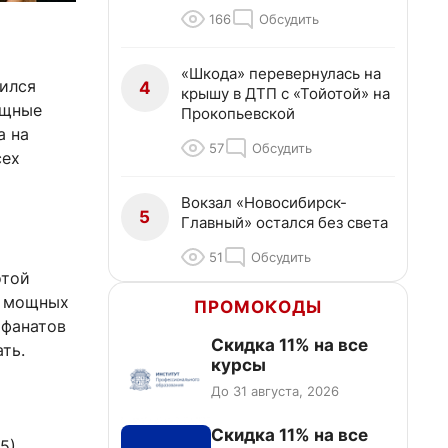
166
Обсудить
«Шкода» перевернулась на
ился
4
крышу в ДТП с «Тойотой» на
ищные
Прокопьевской
а на
57
Обсудить
сех
Вокзал «Новосибирск-
5
Главный» остался без света
51
Обсудить
отой
и мощных
ПРОМОКОДЫ
 фанатов
Скидка 11% на все
ть.
курсы
До 31 августа, 2026
Скидка 11% на все
5)