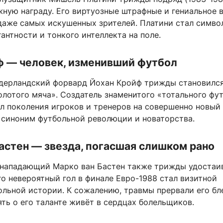
жную награду. Его виртуозные штрафные и гениальное 
даже самых искушенных зрителей. Платини стал симво
антности и тонкого интеллекта на поле.
ф — человек, изменивший футбол
дерландский форвард Йохан Кройф трижды становилс
лотого мяча». Создатель знаменитого «тотального фут
л поколения игроков и тренеров на совершенно новый
— синоним футбольной революции и новаторства.
астен — звезда, погасшая слишком рано
нападающий Марко ван Бастен также трижды удостаи
го невероятный гол в финале Евро-1988 стал визитной
ольной истории. К сожалению, травмы прервали его б
ять о его таланте живёт в сердцах болельщиков.