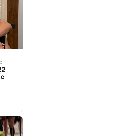
:
22
 с