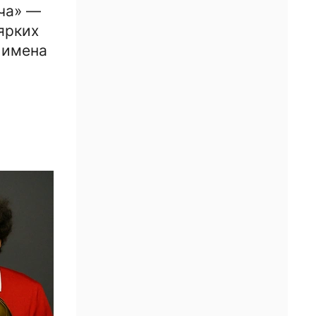
ча» —
ярких
 имена