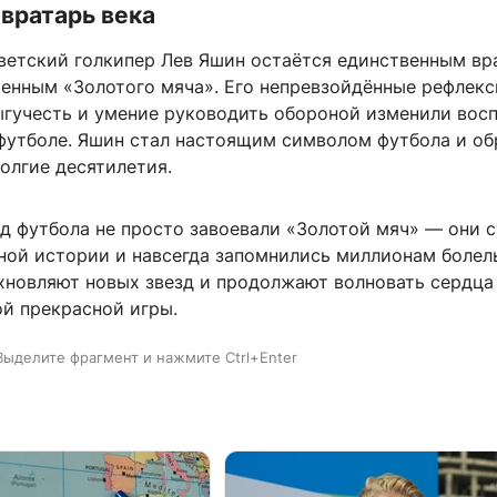
вратарь века
ветский голкипер Лев Яшин остаётся единственным вр
оенным «Золотого мяча». Его непревзойдённые рефлекс
ыгучесть и умение руководить обороной изменили вос
 футболе. Яшин стал настоящим символом футбола и о
олгие десятилетия.
д футбола не просто завоевали «Золотой мяч» — они 
ной истории и навсегда запомнились миллионам болел
хновляют новых звезд и продолжают волновать сердца
ой прекрасной игры.
Выделите фрагмент и нажмите Ctrl+Enter