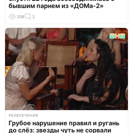
бывшим парнем из «ДОМа-2»
209
2
РАЗВЛЕЧЕНИЯ
Грубое нарушение правил и ругань
до слёз: звезды чуть не сорвали