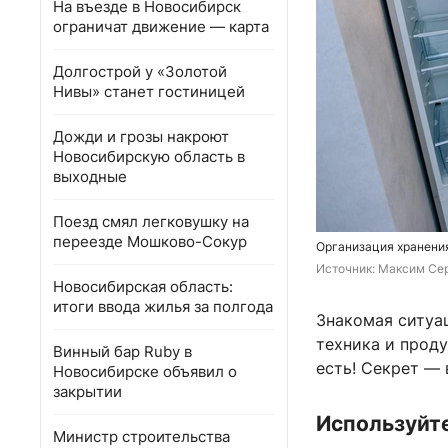
На въезде в Новосибирск
ограничат движение — карта
Долгострой у «Золотой
Нивы» станет гостиницей
Дожди и грозы накроют
Новосибирскую область в
выходные
Поезд смял легковушку на
переезде Мошково-Сокур
Организация хранения
Источник: 
Максим Се
Новосибирская область:
итоги ввода жилья за полгода
Знакомая ситуац
техника и прод
Винный бар Ruby в
есть! Секрет — 
Новосибирске объявил о
закрытии
Используйт
Министр строительства