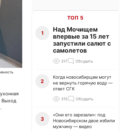
ТОП 5
Над Мочищем
1
впервые за 15 лет
запустили салют с
самолетов
317
Обсудить
тивность
Когда новосибирцам могут
2
не вернуть горячую воду —
ответ СГК
кухонная
315
Обсудить
? Выход
.
«Они его зарезали»: под
3
Новосибирском двое избили
мужчину — видео