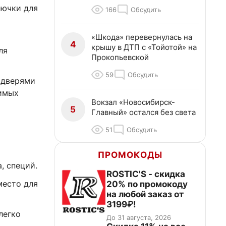
рючки для
166
Обсудить
т
«Шкода» перевернулась на
4
крышу в ДТП с «Тойотой» на
ля
Прокопьевской
59
Обсудить
 дверями
бимых
Вокзал «Новосибирск-
5
Главный» остался без света
51
Обсудить
ПРОМОКОДЫ
, специй.
ROSTIC'S - скидка
место для
20% по промокоду
на любой заказ от
3199₽!
легко
До 31 августа, 2026