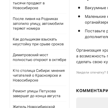
тысячи продают в
Вакуумные 
Новосибирске
Маленькие 
После ливня на Родниках
органайзере
затопило улицу, автомобили
теряют номера
Поставьте 
дополнител
Как дольщикам взыскать
неустойку при срыве сроков
Организация хра
Димитровский мост
а возможность п
полностью откроют в октябре
сделать свою ку
Кто столица Сибири: мнения
Увидели опечатку? 
читателей о Красноярске и
Новосибирске
КОММЕНТАР
Ремонт улицы Петухова
завершат до конца августа
Житель Новосибирской