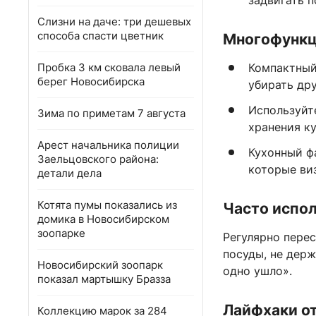
задвигать 
Слизни на даче: три дешевых
способа спасти цветник
Многофункц
Пробка 3 км сковала левый
Компактный
берег Новосибирска
убирать дру
Используйт
Зима по приметам 7 августа
хранения к
Арест начальника полиции
Кухонный ф
Заельцовского района:
которые ви
детали дела
Котята пумы показались из
Часто испол
домика в Новосибирском
зоопарке
Регулярно пере
посуды, не дер
Новосибирский зоопарк
одно ушло».
показал мартышку Бразза
Лайфхаки от
Коллекцию марок за 284