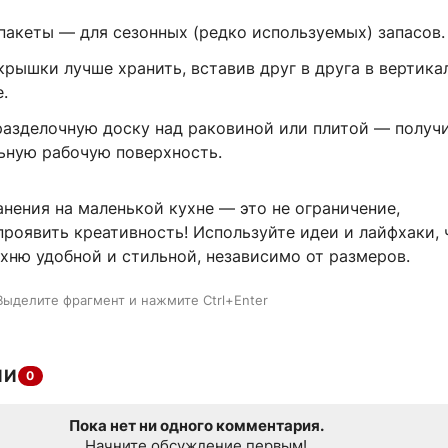
пакеты — для сезонных (редко используемых) запасов.
крышки лучше хранить, вставив друг в друга в вертик
.
разделочную доску над раковиной или плитой — получ
ьную рабочую поверхность.
нения на маленькой кухне — это не ограничение,
роявить креативность! Используйте идеи и лайфхаки,
хню удобной и стильной, независимо от размеров.
Выделите фрагмент и нажмите Ctrl+Enter
ИИ
0
Пока нет ни одного комментария.
Начните обсуждение первым!