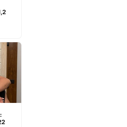
,2
:
22