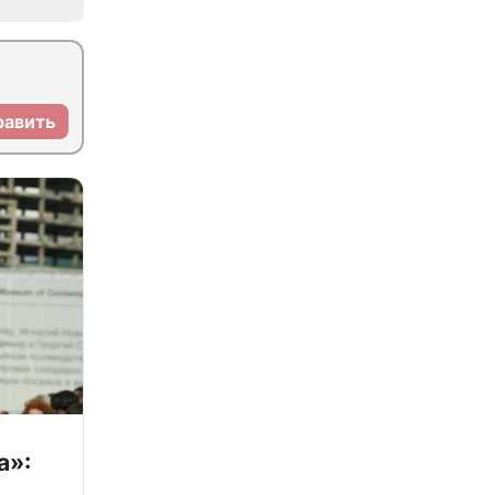
равить
а»: