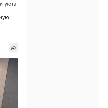
и уюта.
тную