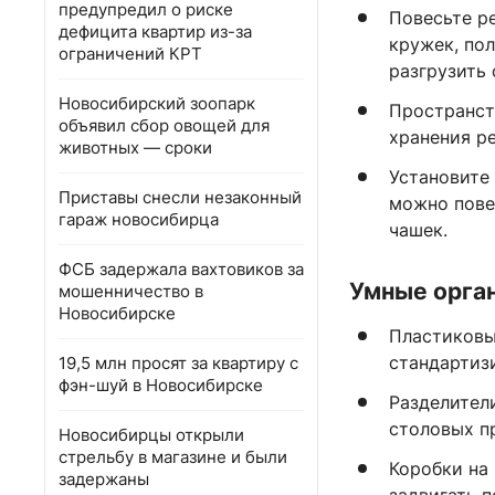
предупредил о риске
Повесьте р
дефицита квартир из-за
кружек, по
ограничений КРТ
разгрузить
Новосибирский зоопарк
Пространст
объявил сбор овощей для
хранения р
животных — сроки
Установите
Приставы снесли незаконный
можно пове
гараж новосибирца
чашек.
ФСБ задержала вахтовиков за
Умные орга
мошенничество в
Новосибирске
Пластиковы
стандартизи
19,5 млн просят за квартиру с
фэн-шуй в Новосибирске
Разделител
столовых п
Новосибирцы открыли
стрельбу в магазине и были
Коробки на
задержаны