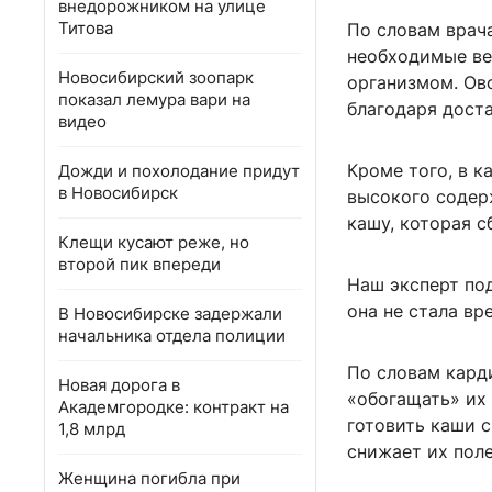
внедорожником на улице
Титова
По словам врача
необходимые ве
Новосибирский зоопарк
организмом. Ов
показал лемура вари на
благодаря дост
видео
Кроме того, в к
Дожди и похолодание придут
в Новосибирск
высокого содер
кашу, которая с
Клещи кусают реже, но
второй пик впереди
Наш эксперт под
она не стала вр
В Новосибирске задержали
начальника отдела полиции
По словам карди
Новая дорога в
«обогащать» их
Академгородке: контракт на
готовить каши с
1,8 млрд
снижает их поле
Женщина погибла при