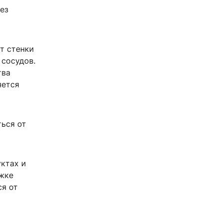
ез
т стенки
 сосудов.
тва
яется
ться от
уктах и
ржке
ся от