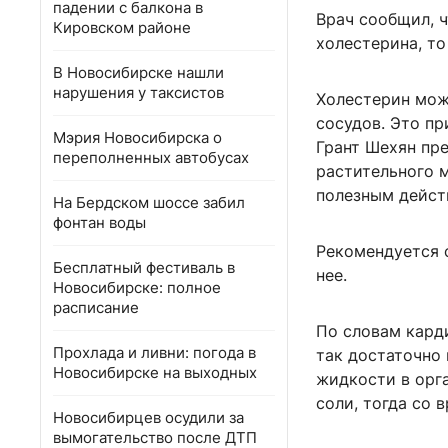
падении с балкона в
Врач сообщил, ч
Кировском районе
холестерина, то
В Новосибирске нашли
нарушения у таксистов
Холестерин мож
сосудов. Это п
Мэрия Новосибирска о
Грант Шехян пр
переполненных автобусах
растительного м
полезным дейст
На Бердском шоссе забил
фонтан воды
Рекомендуется с
Бесплатный фестиваль в
нее.
Новосибирске: полное
расписание
По словам карди
Прохлада и ливни: погода в
так достаточно 
Новосибирске на выходных
жидкости в орга
соли, тогда со 
Новосибирцев осудили за
вымогательство после ДТП