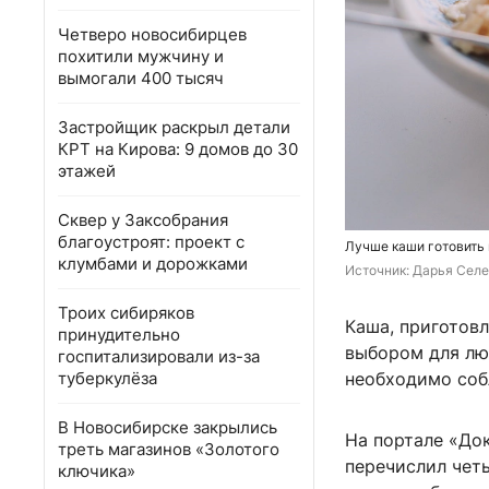
Четверо новосибирцев
похитили мужчину и
вымогали 400 тысяч
Застройщик раскрыл детали
КРТ на Кирова: 9 домов до 30
этажей
Сквер у Заксобрания
благоустроят: проект с
Лучше каши готовить 
клумбами и дорожками
Источник: 
Дарья Селе
Троих сибиряков
Каша, приготов
принудительно
выбором для лю
госпитализировали из-за
туберкулёза
необходимо соб
В Новосибирске закрылись
На портале «Док
треть магазинов «Золотого
перечислил чет
ключика»