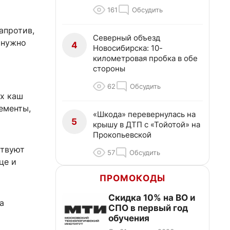
161
Обсудить
апротив,
Северный объезд
 нужно
4
Новосибирска: 10-
километровая пробка в обе
стороны
62
Обсудить
ых каш
ементы,
«Шкода» перевернулась на
5
крышу в ДТП с «Тойотой» на
Прокопьевской
ствуют
57
Обсудить
це и
ПРОМОКОДЫ
Скидка 10% на ВО и
а
СПО в первый год
обучения