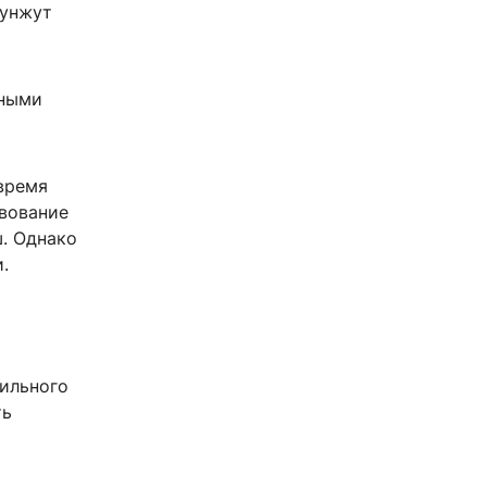
кунжут
сными
время
твование
. Однако
.
ильного
ть