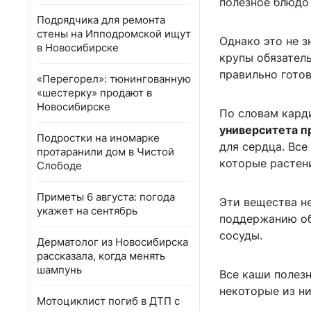
полезное блюдо 
Подрядчика для ремонта
стены на Ипподромской ищут
Однако это не з
в Новосибирске
крупы обязател
правильно готов
«Перегорел»: тюнингованную
«шестерку» продают в
Новосибирске
По словам кард
университета п
Подростки на иномарке
для сердца. Все
протаранили дом в Чистой
которые растен
Слободе
Приметы 6 августа: погода
Эти вещества н
укажет на сентябрь
поддержанию об
сосуды.
Дерматолог из Новосибирска
рассказала, когда менять
шампунь
Все каши полезн
некоторые из ни
Мотоциклист погиб в ДТП с