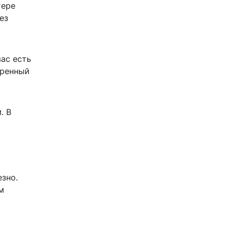
тере
ез
вас есть
иренный
. В
о
езно.
м