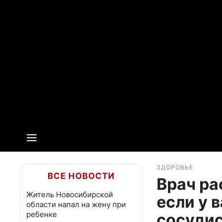
ЗДОРОВЬЕ
ВСЕ НОВОСТИ
Врач ра
Житель Новосибирской
если у 
области напал на жену при
ребенке
сосуди