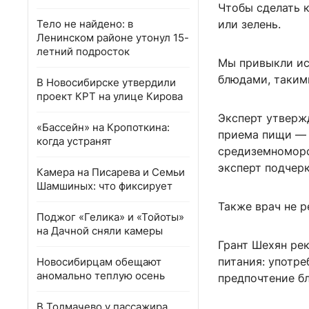
Чтобы сделать к
Тело не найдено: в
или зелень.
Ленинском районе утонул 15-
летний подросток
Мы привыкли ис
блюдами, таким
В Новосибирске утвердили
проект КРТ на улице Кирова
Эксперт утверж
«Бассейн» на Кропоткина:
приема пищи — 
когда устранят
средиземноморс
эксперт подчерк
Камера на Писарева и Семьи
Шамшиных: что фиксирует
Также врач не 
Поджог «Гелика» и «Тойоты»
на Дачной сняли камеры
Грант Шехян ре
питания: употр
Новосибирцам обещают
аномально теплую осень
предпочтение б
В Толмачево у пассажира