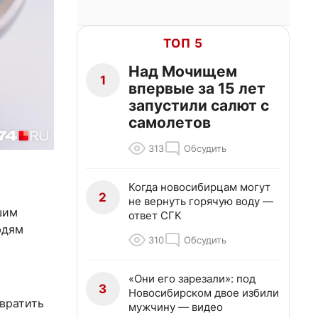
ТОП 5
Над Мочищем
1
впервые за 15 лет
запустили салют с
самолетов
313
Обсудить
Когда новосибирцам могут
2
не вернуть горячую воду —
шим
ответ СГК
юдям
310
Обсудить
«Они его зарезали»: под
3
Новосибирском двое избили
вратить
мужчину — видео