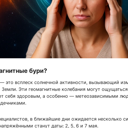
агнитные бури?
 — это всплеск солнечной активности, вызывающий из
я Земли. Эти геомагнитные колебания могут ощущатьс
ает себя здоровым, а особенно — метеозависимыми лю
дечниками.
пециалистов, в ближайшие дни ожидается несколько с
напряжёнными станут даты: 2, 5, 6 и 7 мая.