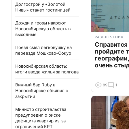
Долгострой у «Золотой
Нивы» станет гостиницей
Дожди и грозы накроют
Новосибирскую область в
выходные
РАЗВЛЕЧЕНИЯ
Справится
Поезд смял легковушку на
пройдите т
переезде Мошково-Сокур
географии,
очень сты
Новосибирская область:
итоги ввода жилья за полгода
Винный бар Ruby в
89
1
Новосибирске объявил о
закрытии
Министр строительства
предупредил о риске
дефицита квартир из-за
ограничений КРТ