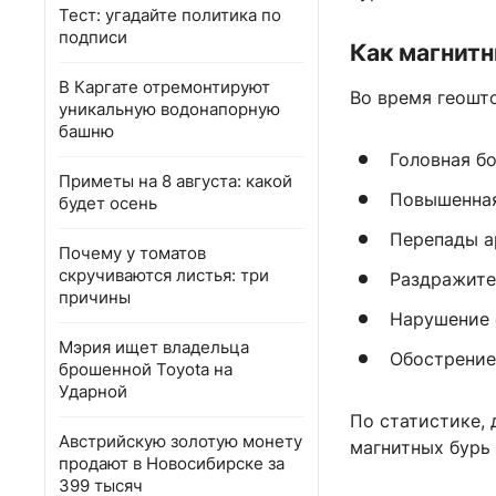
Тест: угадайте политика по
подписи
Как магнитн
В Каргате отремонтируют
Во время геошт
уникальную водонапорную
башню
Головная бо
Приметы на 8 августа: какой
Повышенна
будет осень
Перепады а
Почему у томатов
скручиваются листья: три
Раздражите
причины
Нарушение 
Мэрия ищет владельца
Обострение
брошенной Toyota на
Ударной
По статистике, 
Австрийскую золотую монету
магнитных бурь 
продают в Новосибирске за
399 тысяч