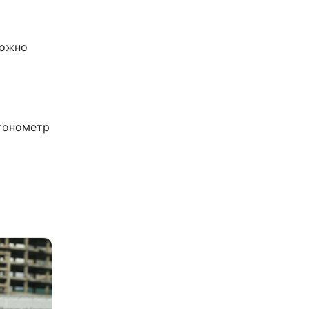
можно
 тонометр