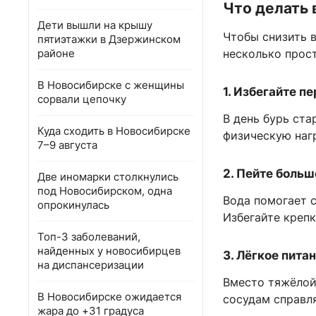
Что делать 
Дети вышли на крышу
Чтобы снизить 
пятиэтажки в Дзержинском
районе
несколько прос
В Новосибирске с женщины
1. Избегайте п
сорвали цепочку
В день бурь ста
Куда сходить в Новосибирске
физическую нагр
7–9 августа
2. Пейте боль
Две иномарки столкнулись
под Новосибирском, одна
Вода помогает 
опрокинулась
Избегайте крепк
Топ-3 заболеваний,
найденных у новосибирцев
3. Лёгкое пита
на диспансеризации
Вместо тяжёлой 
В Новосибирске ожидается
сосудам справля
жара до +31 градуса