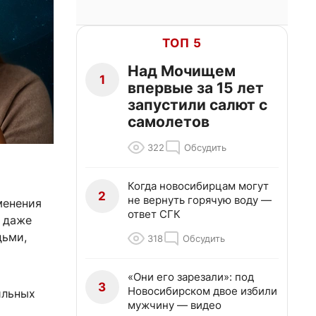
ТОП 5
Над Мочищем
1
впервые за 15 лет
запустили салют с
самолетов
322
Обсудить
Когда новосибирцам могут
2
не вернуть горячую воду —
менения
ответ СГК
я даже
дьми,
318
Обсудить
«Они его зарезали»: под
3
Новосибирском двое избили
ильных
мужчину — видео