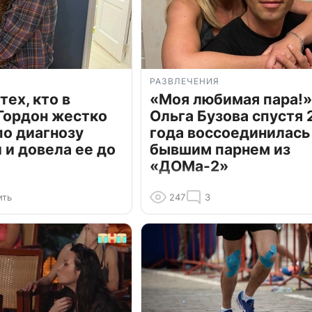
РАЗВЛЕЧЕНИЯ
тех, кто в
«Моя любимая пара!»
Гордон жестко
Ольга Бузова спустя 
по диагнозу
года воссоединилась
и довела ее до
бывшим парнем из
«ДОМа-2»
ить
247
3