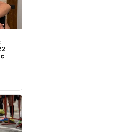
:
22
 с