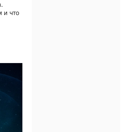
.
 и что