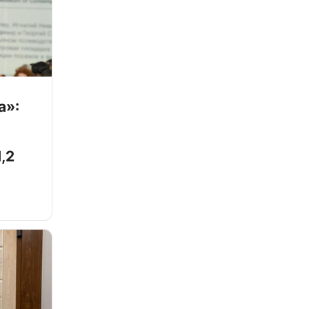
а»:
,2