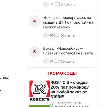
171
Обсудить
«Шкода» перевернулась на
4
крышу в ДТП с «Тойотой» на
Прокопьевской
60
Обсудить
Вокзал «Новосибирск-
5
Главный» остался без света
51
Обсудить
ПРОМОКОДЫ
стых)
ROSTIC'S - скидка
20% по промокоду
е
на любой заказ от
3199₽!
До 31 августа, 2026