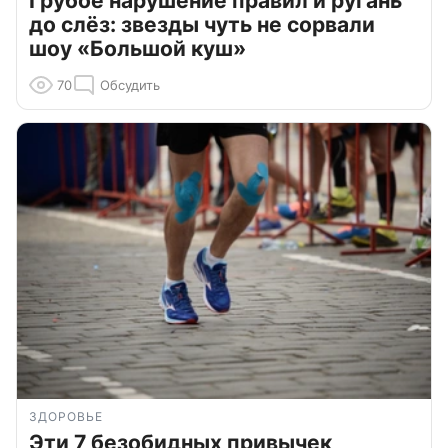
Грубое нарушение правил и ругань
до слёз: звезды чуть не сорвали
шоу «Большой куш»
70
Обсудить
ЗДОРОВЬЕ
Эти 7 безобидных привычек